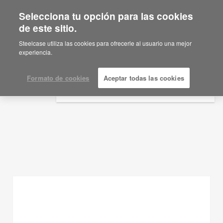
Selecciona tu opción para las cookies
×
Are you in United States?
de este sitio.
Ideas de planificación
Would you like to see Products we sell in
Steelcase utiliza las cookies para ofrecerle al usuario una mejor
your region?
experiencia.
MOSTRAR FILTROS
Americas
English
Formato de cookies
Aceptar todas las cookies
Español