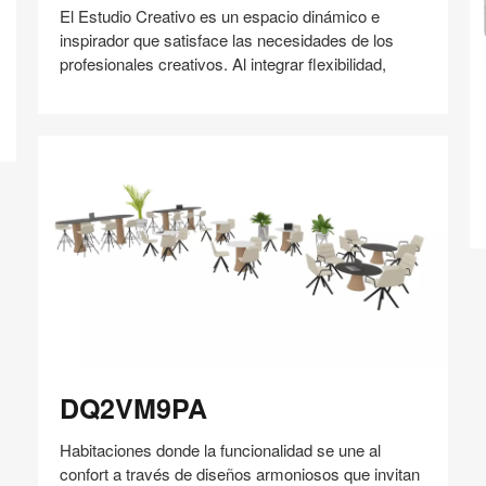
El Estudio Creativo es un espacio dinámico e
inspirador que satisface las necesidades de los
profesionales creativos. Al integrar flexibilidad,
R
Compartir
Compartir
Compartir
Compartir
Compartir
Guardar
en
en
en
en
Facebook
Twitter
Pinterest
Linked-
in
DQ2VM9PA
DQ2VM9PA
Habitaciones donde la funcionalidad se une al
confort a través de diseños armoniosos que invitan