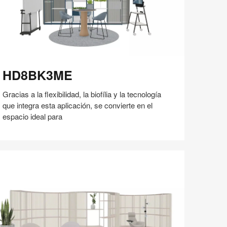
D8BK3ME
HD8BK3ME
Gracias a la flexibilidad, la biofília y la tecnología
que integra esta aplicación, se convierte en el
espacio ideal para
Compartir
Compartir
Compartir
Compartir
Compartir
Guardar
en
en
en
en
Facebook
Twitter
Pinterest
Linked-
in