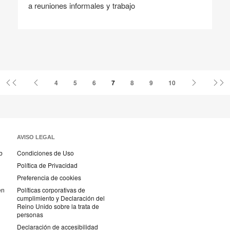
a reuniones informales y trabajo
Compartir
Compartir
Compartir
Compartir
Compartir
Guardar
en
en
en
en
Facebook
Twitter
Pinterest
Linked-
in
Primer
Página
Página
Ú
4
5
6
7
8
9
10
página
anterior
siguiente
p
AVISO LEGAL
b
Condiciones de Uso
Política de Privacidad
Preferencia de cookies
en
Políticas corporativas de
cumplimiento y Declaración del
Reino Unido sobre la trata de
personas
Declaración de accesibilidad