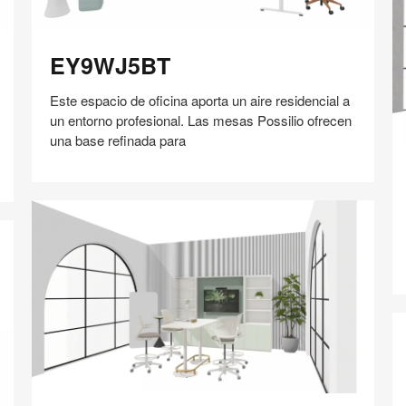
3
EY9WJ5BT
EY9WJ5BT
Este espacio de oficina aporta un aire residencial a
un entorno profesional. Las mesas Possilio ofrecen
una base refinada para
G
Compartir
Compartir
Compartir
Compartir
Compartir
Guardar
en
en
en
en
Facebook
Twitter
Pinterest
Linked-
in
SM6RC7ZG