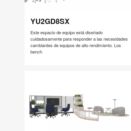
YU2GD8SX
YU2GD8SX
Este espacio de equipo está diseñado
cuidadosamente para responder a las necesidades
cambiantes de equipos de alto rendimiento. Los
bench
Compartir
Compartir
Compartir
Compartir
Compartir
Guardar
en
en
en
en
Facebook
Twitter
Pinterest
Linked-
in