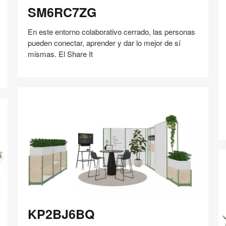
SM6RC7ZG
En este entorno colaborativo cerrado, las personas
pueden conectar, aprender y dar lo mejor de sí
mismas. El Share It
H
Compartir
Compartir
Compartir
Compartir
Compartir
Guardar
en
en
en
en
Facebook
Twitter
Pinterest
Linked-
in
KP2BJ6BQ
KP2BJ6BQ