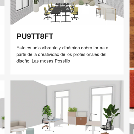
PU9TT8FT
PU9TT8FT
Este estudio vibrante y dinámico cobra forma a
partir de la creatividad de los profesionales del
diseño. Las mesas Possilio
Compartir
Compartir
Compartir
Compartir
Compartir
Guardar
en
en
en
en
Facebook
Twitter
Pinterest
Linked-
in
Bo
In
S