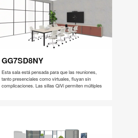
60
G7SD8NY
GG7SD8NY
Esta sala está pensada para que las reuniones,
tanto presenciales como virtuales, fluyan sin
complicaciones. Las sillas QiVi permiten múltiples
Compartir
Compartir
Compartir
Compartir
Compartir
Guardar
en
en
en
en
Facebook
Twitter
Pinterest
Linked-
in