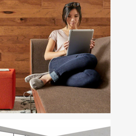
letín
formativo
teelcase