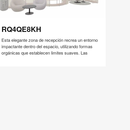
Q4QE8KH
RQ4QE8KH
Esta elegante zona de recepción recrea un entorno
impactante dentro del espacio, utilizando formas
orgánicas que establecen limites suaves. Las
Compartir
Compartir
Compartir
Compartir
Compartir
Guardar
en
en
en
en
Facebook
Twitter
Pinterest
Linked-
in