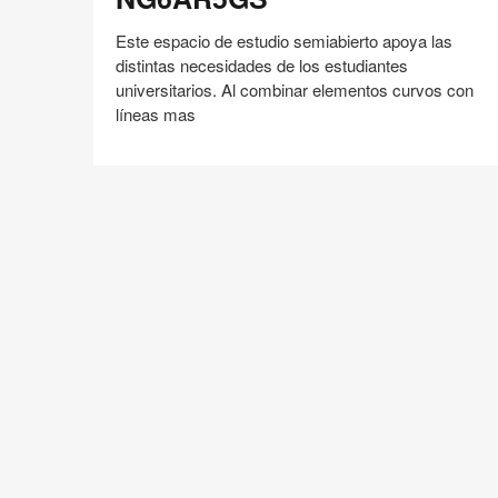
Este espacio de estudio semiabierto apoya las
distintas necesidades de los estudiantes
universitarios. Al combinar elementos curvos con
líneas mas
Compartir
Compartir
Compartir
Compartir
Compartir
Guardar
en
en
en
en
Facebook
Twitter
Pinterest
Linked-
in