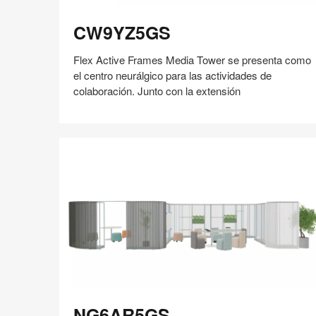
CW9YZ5GS
CW9YZ5GS
Flex Active Frames Media Tower se presenta como
el centro neurálgico para las actividades de
colaboración. Junto con la extensión
Compartir
Compartir
Compartir
Compartir
Compartir
Guardar
en
en
en
en
Facebook
Twitter
Pinterest
Linked-
in
NG6AR5GS
NG6AR5GS