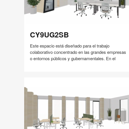
CY9UG2SB
CY9UG2SB
Este espacio está diseñado para el trabajo
colaborativo concentrado en las grandes empresas
o entornos públicos y gubernamentales. En el
Compartir
Compartir
Compartir
Compartir
Compartir
Guardar
en
en
en
en
Facebook
Twitter
Pinterest
Linked-
in