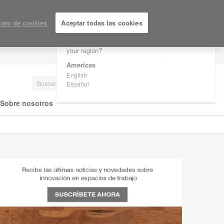
×
Are you in United States?
ato de cookies
Aceptar todas las cookies
Would you like to see Products we sell in
your region?
LOGIN / REGISTRARSE
Americas
English
Español
Sobre nosotros