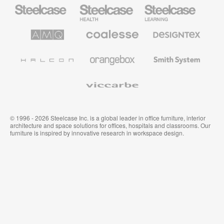
Mobiliario
Mobiliario
Mobiliario
Steelcase
para
para
sanidad
educación
de
de
AMQ
Mobiliario
Textiles
Steelcase
Steelcase
Solutions
premium
de
de
Designtex
Coalesse
Halcon
Orangebox
Smith
System
Viccarbe
© 1996 - 2026 Steelcase Inc. is a global leader in office furniture, interior
architecture and space solutions for offices, hospitals and classrooms. Our
furniture is inspired by innovative research in workspace design.