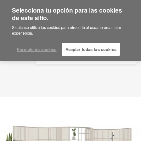
Selecciona tu opción para las cookies
×
Are you in United States?
de este sitio.
Idea de planificación
ID: RQ4QE8KH
Would you like to see Products we sell in
Steelcase utiliza las cookies para ofrecerle al usuario una mejor
your region?
experiencia.
Americas
English
Formato de cookies
Aceptar todas las cookies
Español