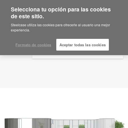
Selecciona tu opción para las cookies
×
Are you in United States?
de este sitio.
Idea de planificación
ID: NG6AR5GS
Would you like to see Products we sell in
Steelcase utiliza las cookies para ofrecerle al usuario una mejor
your region?
experiencia.
Americas
English
Formato de cookies
Aceptar todas las cookies
Español