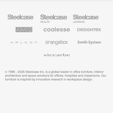
Mobiliario
Mobiliario
Mobiliario
Steelcase
para
para
sanidad
educación
de
de
AMQ
Mobiliario
Textiles
Steelcase
Steelcase
Solutions
premium
de
de
Designtex
Coalesse
Halcon
Orangebox
Smith
System
Viccarbe
© 1996 - 2026 Steelcase Inc. is a global leader in office furniture, interior
architecture and space solutions for offices, hospitals and classrooms. Our
furniture is inspired by innovative research in workspace design.