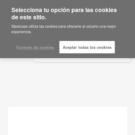
Selecciona tu opción para las cookies
×
Are you in United States?
de este sitio.
Ideas de planificación
Would you like to see Products we sell in
Steelcase utiliza las cookies para ofrecerle al usuario una mejor
your region?
experiencia.
MOSTRAR FILTROS
Americas
English
Formato de cookies
Aceptar todas las cookies
Español