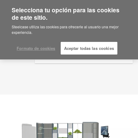
Selecciona tu opción para las cookies
×
Are you in United States?
de este sitio.
Idea de planificación
ID: HD8BK3ME
Would you like to see Products we sell in
Steelcase utiliza las cookies para ofrecerle al usuario una mejor
your region?
experiencia.
Americas
English
Formato de cookies
Aceptar todas las cookies
Español