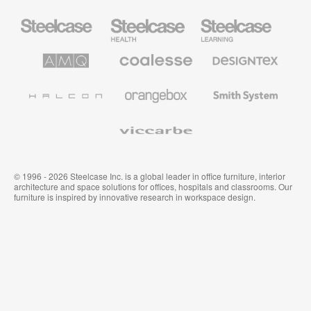
Mobiliario
Mobiliario
Mobiliario
Steelcase
para
para
sanidad
educación
de
de
AMQ
Mobiliario
Textiles
Steelcase
Steelcase
Solutions
premium
de
de
Designtex
Coalesse
Halcon
Orangebox
Smith
System
Viccarbe
© 1996 - 2026 Steelcase Inc. is a global leader in office furniture, interior
architecture and space solutions for offices, hospitals and classrooms. Our
furniture is inspired by innovative research in workspace design.