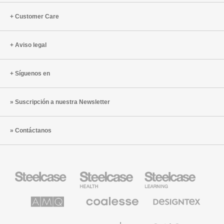
Customer Care
Aviso legal
Síguenos en
Suscripción a nuestra Newsletter
Contáctanos
Mobiliario
Mobiliario
Mobiliario
Steelcase
para
para
sanidad
educación
de
de
AMQ
Mobiliario
Textiles
Steelcase
Steelcase
Solutions
premium
de
de
Designtex
Coalesse
Halcon
Orangebox
Smith