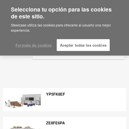
Selecciona tu opción para las cookies
×
Are you in United States?
de este sitio.
Would you like to see Products we sell in
Steelcase utiliza las cookies para ofrecerle al usuario una mejor
your region?
experiencia.
Americas
English
Formato de cookies
Aceptar todas las cookies
Español
YP5FK8EF
YP5FK8EF
ZE8FE6PA