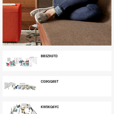
Boletín
Informativo
BB3ZK6TD
Steelcase
360
BB3ZK6TD
CG9GQ8ST
CG9GQ8ST
KW5KQ6YC