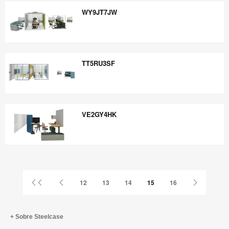
WY9JT7JW
WY9JT7JW
TT5RU3SF
TT5RU3SF
VE2GY4HK
VE2GY4HK
Primer
Página
Página
12
13
14
15
16
página
anterior
siguiente
Sobre Steelcase