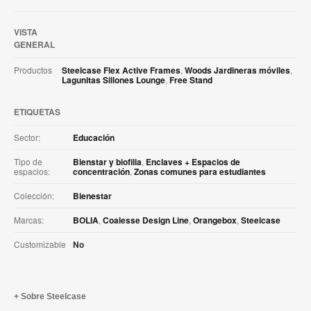
VISTA
GENERAL
Productos
Steelcase Flex Active Frames
,
Woods Jardineras móviles
,
Lagunitas Sillones Lounge
,
Free Stand
ETIQUETAS
Sector:
Educación
Tipo de
Bienstar y biofilia
,
Enclaves + Espacios de
espacios:
concentración
,
Zonas comunes para estudiantes
Colección:
Bienestar
Marcas:
BOLIA
,
Coalesse Design Line
,
Orangebox
,
Steelcase
Customizable
No
Sobre Steelcase