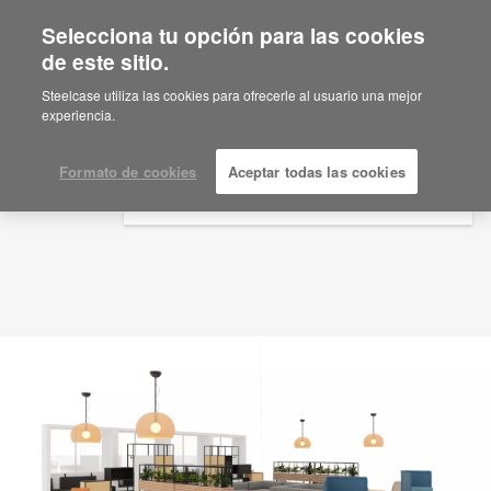
Selecciona tu opción para las cookies
×
Are you in United States?
de este sitio.
Idea de planificación
ID: AD2KE8KQ
Would you like to see Products we sell in
Steelcase utiliza las cookies para ofrecerle al usuario una mejor
your region?
experiencia.
Americas
English
Formato de cookies
Aceptar todas las cookies
Español