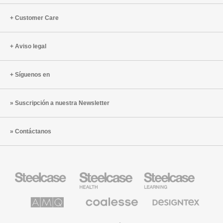
Customer Care
Aviso legal
Síguenos en
Suscripción a nuestra Newsletter
Contáctanos
Mobiliario
Mobiliario
Mobiliario
Steelcase
para
para
sanidad
educación
de
de
AMQ
Mobiliario
Textiles
Steelcase
Steelcase
Solutions
premium
de
de
Designtex
Coalesse
Halcon
Orangebox
Smith