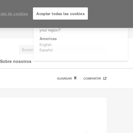
×
Are you in United States?
ato de cookies
Aceptar todas las cookies
Would you like to see Products we sell in
your region?
LOGIN / REGISTRARSE
Americas
English
Español
Sobre nosotros
GUARDAR
COMPARTIR