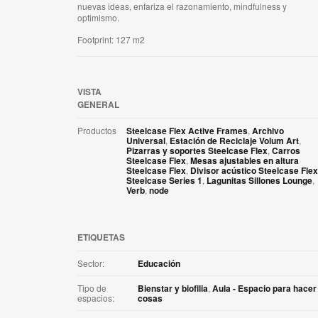
nuevas ideas, enfariza el razonamiento, mindfulness y
optimismo.
Footprint: 127 m2
VISTA
GENERAL
Productos
Steelcase Flex Active Frames
,
Archivo
Universal
,
Estación de Reciclaje Volum Art
,
Pizarras y soportes Steelcase Flex
,
Carros
Steelcase Flex
,
Mesas ajustables en altura
Steelcase Flex
,
Divisor acústico Steelcase Flex
Steelcase Series 1
,
Lagunitas Sillones Lounge
,
Verb
,
node
ETIQUETAS
Sector:
Educación
Tipo de
Bienstar y biofilia
,
Aula - Espacio para hacer
espacios:
cosas