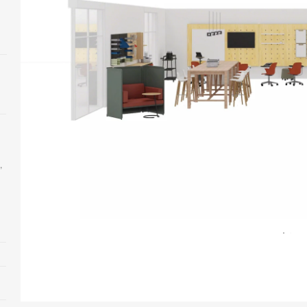
,
Abrir
imagen