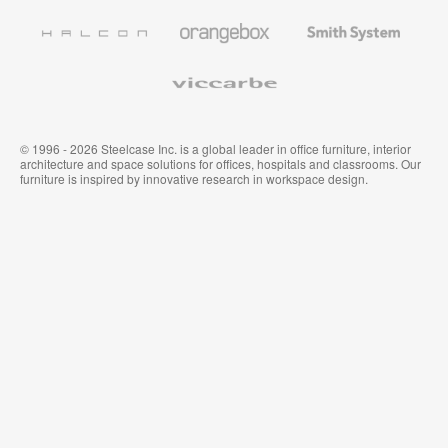
Coalesse
Halcon
Orangebox
Smith
System
Viccarbe
© 1996 - 2026 Steelcase Inc. is a global leader in office furniture, interior
architecture and space solutions for offices, hospitals and classrooms. Our
furniture is inspired by innovative research in workspace design.