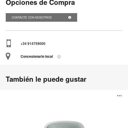
Opciones de Compra
CONTACTE CON NOSOTROS
+34 914759000
Concesionario local
También le puede gustar
Cavatina
A
i