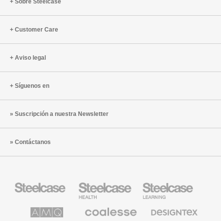
Sobre Steelcase
Customer Care
Aviso legal
Síguenos en
Suscripción a nuestra Newsletter
Contáctanos
Mobiliario
Mobiliario
Mobiliario
Steelcase
para
para
sanidad
educación
de
de
AMQ
Mobiliario
Textiles
Steelcase
Steelcase
Solutions
premium
de
de
Designtex