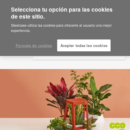
Selecciona tu opción para las cookies
×
Are you in United States?
de este sitio.
Would you like to see Products we sell in
Steelcase utiliza las cookies para ofrecerle al usuario una mejor
your region?
experiencia.
Americas
English
Formato de cookies
Aceptar todas las cookies
Español