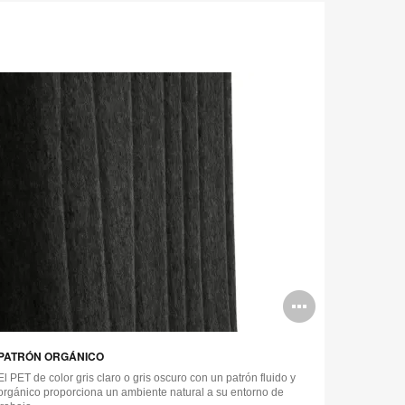
ir
Abrir
gen
imagen
PATRÓN ORGÁNICO
El PET de color gris claro o gris oscuro con un patrón fluido y
orgánico proporciona un ambiente natural a su entorno de