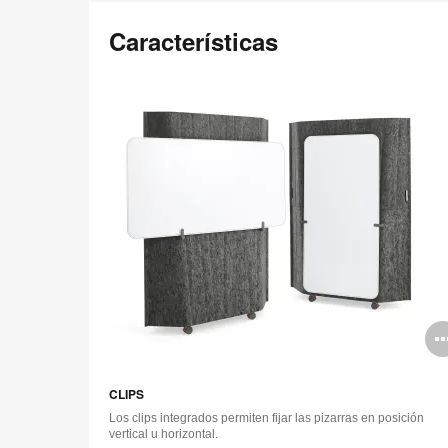
Imagen de destacado en
Características
Divisor acústico Steelcase Flex
Descargar imagen
CLIPS
Los clips integrados permiten fijar las pizarras en posición
vertical u horizontal.