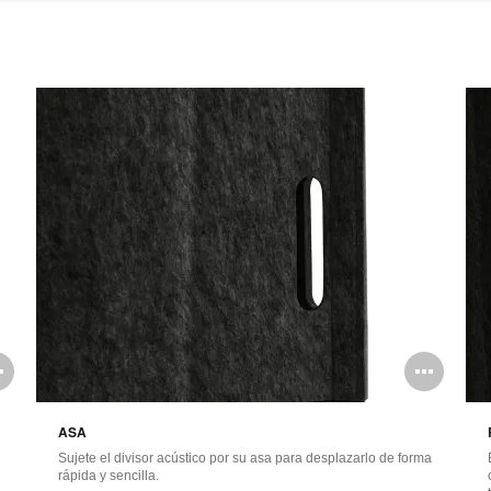
Descargar imagen
Abrir
Abr
imagen
ima
ASA
Sujete el divisor acústico por su asa para desplazarlo de forma
rápida y sencilla.