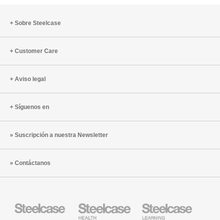
Sobre Steelcase
Customer Care
Aviso legal
Síguenos en
Suscripción a nuestra Newsletter
Contáctanos
Mobiliario
Mobiliario
Mobiliario
Steelcase
para
para
sanidad
educación