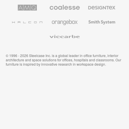
de
de
AMQ
Mobiliario
Textiles
Steelcase
Steelcase
Solutions
premium
de
de
Designtex
Coalesse
Halcon
Orangebox
Smith
System
Viccarbe
© 1996 - 2026 Steelcase Inc. is a global leader in office furniture, interior
architecture and space solutions for offices, hospitals and classrooms. Our
furniture is inspired by innovative research in workspace design.