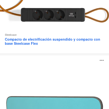
Steelcase
Compacto de electrificación suspendido y compacto con
base Steelcase Flex
Divisio
A
Lateral
i