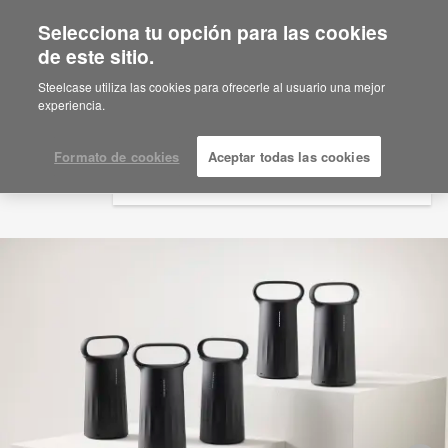
Selecciona tu opción para las cookies
×
Are you in United States?
de este sitio.
Would you like to see Products we sell in
Steelcase utiliza las cookies para ofrecerle al usuario una mejor
your region?
experiencia.
Americas
English
Formato de cookies
Aceptar todas las cookies
Español