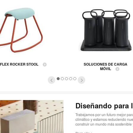
FLEX ROCKER STOOL
SOLUCIONES DE CARGA
MÓVIL
1
2
3
4
5
Diseñando para l
Trabajamos por un futuro mejor pa
climático y estamos reduciendo nue
construir un mundo más sostenible y