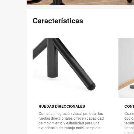
Imagen de destacado en
Características
Mesas ajustables en altura Steelcase Flex
Descargar imagen
RUEDAS DIRECCIONALES
CONT
Con una integración visual perfecta, las
Cuatr
ruedas direccionales ofrecen capacidad
opció
de movimiento y estabilidad para una
facili
experiencia de trabajo móvil completa.
trabaj
o trab