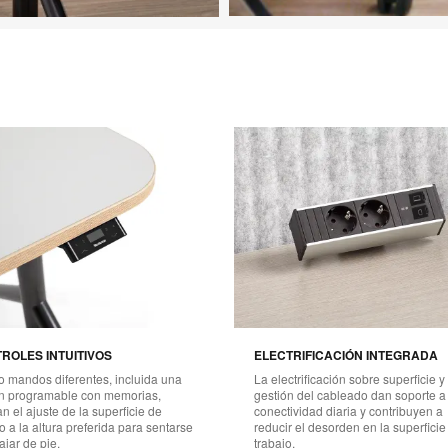
Imagen de destacado en
Mesas ajustables en altura Ste
Descargar imagen
ROLES INTUITIVOS
ELECTRIFICACIÓN INTEGRADA
o mandos diferentes, incluida una
La electrificación sobre superficie y 
n programable con memorias,
gestión del cableado dan soporte a 
tan el ajuste de la superficie de
conectividad diaria y contribuyen a
o a la altura preferida para sentarse
reducir el desorden en la superficie
ajar de pie.
trabajo.