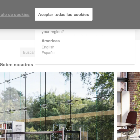
×
Are you in United States?
ato de cookies
Aceptar todas las cookies
Would you like to see Products we sell in
your region?
LOGIN / REGISTRARSE
Americas
English
Español
Sobre nosotros