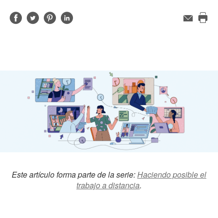
Compartir
Compartir
Compartir
Compartir
Correo
electrónico
Imp
en
en
en
en
est
Facebook
Twitter
Pinterest
Linked-
pág
in
Este artículo forma parte de la serie:
Haciendo posible el
trabajo a distancia
.