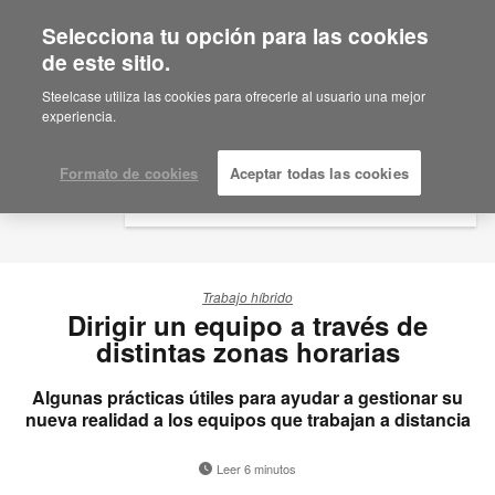
Selecciona tu opción para las cookies
×
Are you in United States?
de este sitio.
Would you like to see Products we sell in
Steelcase utiliza las cookies para ofrecerle al usuario una mejor
your region?
experiencia.
Americas
English
Formato de cookies
Aceptar todas las cookies
Español
Trabajo híbrido
Dirigir un equipo a través de
distintas zonas horarias
Algunas prácticas útiles para ayudar a gestionar su
nueva realidad a los equipos que trabajan a distancia
Leer 6 minutos