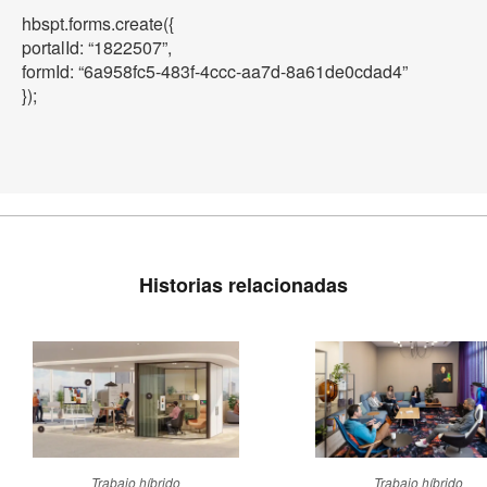
hbspt.forms.create({
portalId: “1822507”,
formId: “6a958fc5-483f-4ccc-aa7d-8a61de0cdad4”
});
Historias relacionadas
Diseñando
La
Trabajo híbrido
Trabajo híbrido