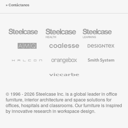
Contáctanos
Mobiliario
Mobiliario
Mobiliario
Steelcase
para
para
sanidad
educación
de
de
AMQ
Mobiliario
Textiles
Steelcase
Steelcase
Solutions
premium
de
de
Designtex
Coalesse
Halcon
Orangebox
Smith
System
Viccarbe
© 1996 - 2026 Steelcase Inc. is a global leader in office
furniture, interior architecture and space solutions for
offices, hospitals and classrooms. Our furniture is inspired
by innovative research in workspace design.