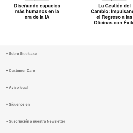
espacios
Gestión
Diseñando espacios
La Gestión del
más
del
más humanos en la
Cambio: Impulsan
humanos
Cambio:
era de la IA
el Regreso a las
en
Impulsa
Oficinas con Éxit
la
el
era
Regreso
de
a
la
las
Sobre Steelcase
IA
Oficinas
con
Éxito
Customer Care
Aviso legal
Síguenos en
Suscripción a nuestra Newsletter