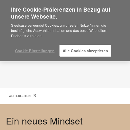
Ihre Cookie-Präferenzen in Bezug auf
×
Are you in United States?
unsere Webseite.
Work Better Magazin – Ein neues Mindset
EXEMPLAR ANFORDERN
Would you like to see Products we sell in
Steelcase verwendet Cookies, um unseren Nutzer*innen die
your region?
bestmögliche Auswahl an Inhalten und das beste Webseiten-
Erlebenis zu bieten.
Americas
English
Español
Cookie-Einstellungen
Alle Cookies akzeptieren
WEITERLEITEN
Ein neues Mindset