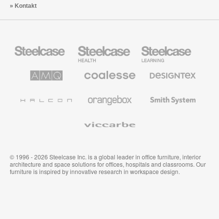
Kontakt
Steelcase
Steelcase
Steelcase
Büromöbel
Health
Education
Möbel
AMQ
Coalesse
Designtex
Solutions
Büromöbel
Textilien
und
Wandverkleidung
Halcon
Orangebox
Smith
System
Viccarbe
© 1996 - 2026 Steelcase Inc. is a global leader in office furniture, interior
architecture and space solutions for offices, hospitals and classrooms. Our
furniture is inspired by innovative research in workspace design.