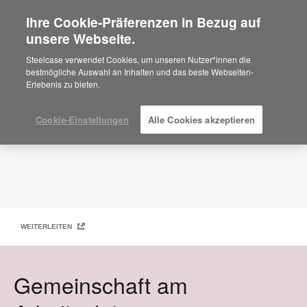
Ihre Cookie-Präferenzen in Bezug auf
×
Are you in United States?
unsere Webseite.
Work Better Magazin – Gemeinschaft am Arbeitsplatz
EXEMPLAR ANFORDERN
Would you like to see Products we sell in
Steelcase verwendet Cookies, um unseren Nutzer*innen die
your region?
bestmögliche Auswahl an Inhalten und das beste Webseiten-
Erlebenis zu bieten.
Americas
English
Español
Cookie-Einstellungen
Alle Cookies akzeptieren
WEITERLEITEN
Gemeinschaft am