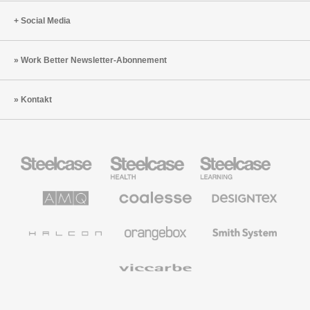
Social Media
Work Better Newsletter-Abonnement
Kontakt
Steelcase
Steelcase
Steelcase
Büromöbel
Health
Education
Möbel
AMQ
Coalesse
Designtex
Solutions
Büromöbel
Textilien
und
Wandverkleidung
Halcon
Orangebox
Smith
System
Viccarbe