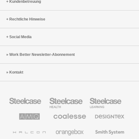
Kundenbetreuung
Rechtliche Hinweise
Social Media
Work Better Newsletter-Abonnement
Kontakt
Steelcase
Steelcase
Steelcase
Büromöbel
Health
Education
Möbel
AMQ
Coalesse
Designtex
Solutions
Büromöbel
Textilien
und
Wandverkleidung
Halcon
Orangebox
Smith
System