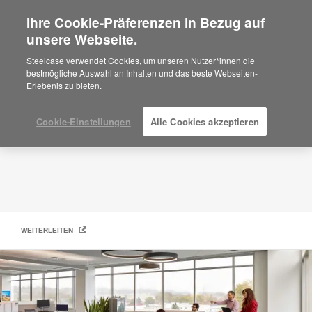
Ihre Cookie-Präferenzen in Bezug auf
×
Are you in United States?
unsere Webseite.
Unsere Lieferanten
Would you like to see Products we sell in
Steelcase verwendet Cookies, um unseren Nutzer*innen die
your region?
bestmögliche Auswahl an Inhalten und das beste Webseiten-
Erlebenis zu bieten.
Americas
English
Español
Cookie-Einstellungen
Alle Cookies akzeptieren
WEITERLEITEN