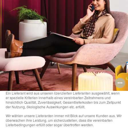
B
ö
Ein Lieferant wird aus unseren lizenzierten Lieferanten ausgewählt, wenn
er spezielle Kriterien innerhalb eines vereinbarten Zeitrahmens und
hinsichtlich Qualität, Zuverlässigkeit, Gesamtlieferkosten bis zum Zeitpunkt
der Nutzung, ökologische Auswirkungen etc. erfüllt.
Wir wählen unsere Lieferanten immer mit Blick auf unsere Kunden aus. Wir
überwachen ihre Leistung, um sicherzustellen, dass die vereinbarten
Lieferbedingungen erfüllt oder sogar übertroffen werden.