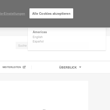
×
Are you in United States?
ie-Einstellungen
Alle Cookies akzeptieren
Would you like to see Products we sell in
your region?
Americas
EINLOGGEN / ANMELDEN
English
Español
ÜBERBLICK
WEITERLEITEN