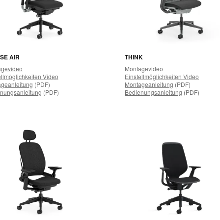
SE AIR
THINK
gevideo
Montagevideo
ellmöglichkeiten Video
Einstellmöglichkeiten Video
geanleitung
(PDF)
Montageanleitung
(PDF)
nungsanleitung
(PDF)
Bedienungsanleitung
(PDF)