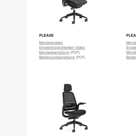
PLEASE
PLEA
Montagevideo
Monta
Einstellmöglichkeiten Video
Einst
Montageanleitung
(PDF)
Monta
Bedienungsanleitung
(PDF)
Bedie