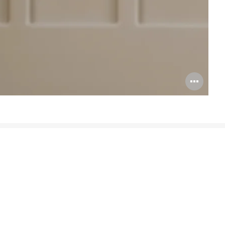
Bil
öff