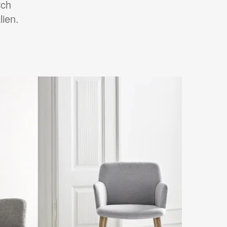
rch
ien.