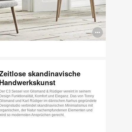
Bildbes
öffnen
Zeitlose skandinavische
Handwerkskunst
Der C3 Sessel von Glismand & Rüdiger vereint in seinem
Design Funktionalität, Komfort und Eleganz. Das von Tonny
Glismand und Karl Rüdiger im dänischen Aarhus gegründete
Designstudio verbindet skandinavischen Minimalismus mit
organischen, der Natur nachempfundenen Elementen und
wird so modernsten Ansprüchen gerecht.