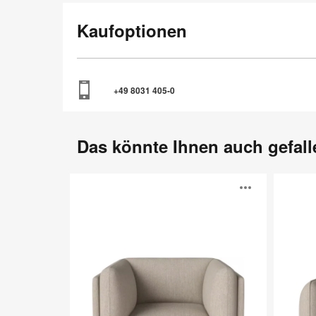
Kaufoptionen
+49 8031 405-0
Das könnte Ihnen auch gefall
Paste
Cloud
Bildb
Sessel
Sessel
öffne