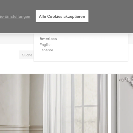
×
Are you in United States?
ie-Einstellungen
Alle Cookies akzeptieren
Would you like to see Products we sell in
your region?
Americas
EINLOGGEN / ANMELDEN
English
Español