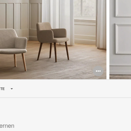
TE
dernen