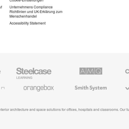
uf
Unternehmens Compliance
Richtlinien und UK-Erklärung zum
Menschenhandel
Accessibility Statement
Steelcase
AMQ
Coales
Education
Solutions
Büromö
Möbel
Orangebox
Smith
Viccarb
System
 interior architecture and space solutions for offices, hospitals and classrooms. Our 