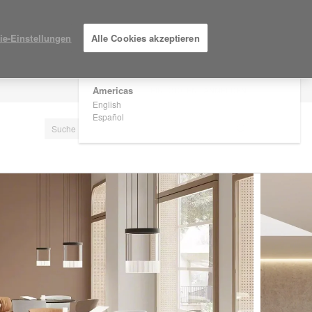
×
Are you in United States?
ie-Einstellungen
Alle Cookies akzeptieren
Would you like to see Products we sell in
your region?
Americas
EINLOGGEN / ANMELDEN
English
Español