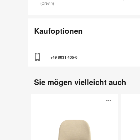
(Crevin)
Kaufoptionen
+49 8031 405-0
Sie mögen vielleicht auch
Aleta
Noha
Bildb
Sitzmöbel
Stuhl
öffne