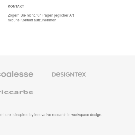
KONTAKT
Zögern Sie nicht, für Fragen jeglicher Art
mit uns Kontakt aufzunehmen.
se
Designtex
bel
Textilien
und
Wandverkleidung
e
furniture is inspired by innovative research in workspace design.