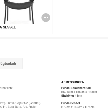
schreibung
Bildbeschreibun
öffnen
A SESSEL
fügbarkeit
ABMESSUNGEN
rhältlich:
Funda Besucherstuhl
B60.5cm x T56cm x H78cm
Sitzhöhe:
44cm
drat), Fame, Gaja 2C2 (Gabriel),
Funda Sessel
Optim, Bora-Bora, Arc, Fusion
B72cm x T67cm x H75cm