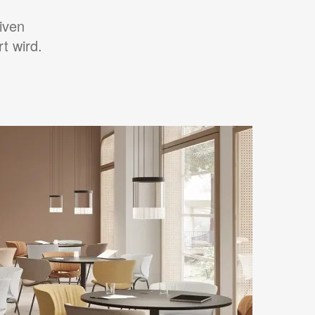
iven
rt wird.