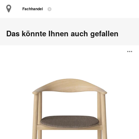
Fachhandel
Das könnte Ihnen auch gefallen
Swing
B
Esstischstuhl
ö