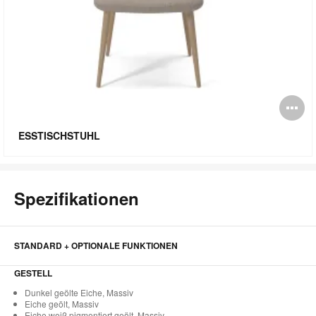
Bi
öf
ESSTISCHSTUHL
Spezifikationen
STANDARD + OPTIONALE FUNKTIONEN
GESTELL
Dunkel geölte Eiche, Massiv
Eiche geölt, Massiv
Eiche weiß pigmentiert geölt, Massiv