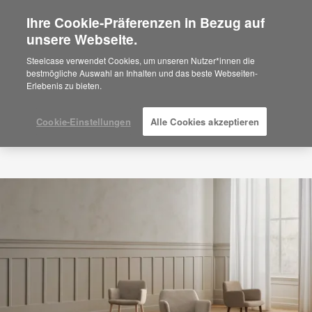
Ihre Cookie-Präferenzen in Bezug auf
×
Are you in United States?
unsere Webseite.
Would you like to see Products we sell in
Steelcase verwendet Cookies, um unseren Nutzer*innen die
your region?
bestmögliche Auswahl an Inhalten und das beste Webseiten-
Erlebenis zu bieten.
Americas
English
Español
Cookie-Einstellungen
Alle Cookies akzeptieren