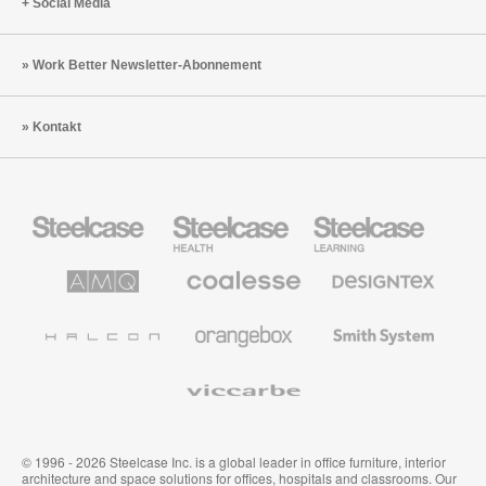
Social Media
Work Better Newsletter-Abonnement
Kontakt
Steelcase
Steelcase
Steelcase
Büromöbel
Health
Education
Möbel
AMQ
Coalesse
Designtex
Solutions
Büromöbel
Textilien
und
Wandverkleidung
Halcon
Orangebox
Smith
System
Viccarbe
© 1996 - 2026 Steelcase Inc. is a global leader in office furniture, interior
architecture and space solutions for offices, hospitals and classrooms. Our