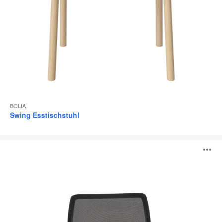
BOLIA
Swing Esstischstuhl
QiVi®
B
ö