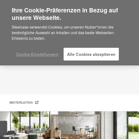
Ihre Cookie-Präferenzen in Bezug auf
×
Are you in United States?
unsere Webseite.
Unsere Partner
Would you like to see Products we sell in
Steelcase verwendet Cookies, um unseren Nutzer*innen die
your region?
bestmögliche Auswahl an Inhalten und das beste Webseiten-
Erlebenis zu bieten.
Americas
English
Español
Cookie-Einstellungen
Alle Cookies akzeptieren
WEITERLEITEN