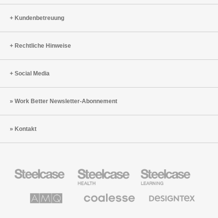
Kundenbetreuung
Rechtliche Hinweise
Social Media
Work Better Newsletter-Abonnement
Kontakt
Steelcase
Steelcase
Steelcase
Büromöbel
Health
Education
Möbel
AMQ
Coalesse
Designtex
Solutions
Büromöbel
Textilien
und
Wandverkleidung
Halcon
Orangebox
Smith