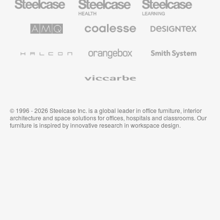
Büromöbel
Health
Education
Möbel
AMQ
Coalesse
Designtex
Solutions
Büromöbel
Textilien
und
Wandverkleidung
Halcon
Orangebox
Smith
System
Viccarbe
© 1996 - 2026 Steelcase Inc. is a global leader in office furniture, interior
architecture and space solutions for offices, hospitals and classrooms. Our
furniture is inspired by innovative research in workspace design.