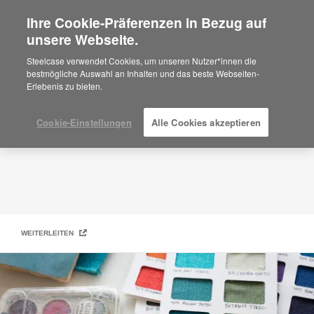
Ihre Cookie-Präferenzen in Bezug auf
×
Are you in United States?
unsere Webseite.
Designtex
Would you like to see Products we sell in
Steelcase verwendet Cookies, um unseren Nutzer*innen die
your region?
bestmögliche Auswahl an Inhalten und das beste Webseiten-
Erlebenis zu bieten.
Americas
English
Español
Cookie-Einstellungen
Alle Cookies akzeptieren
WEITERLEITEN