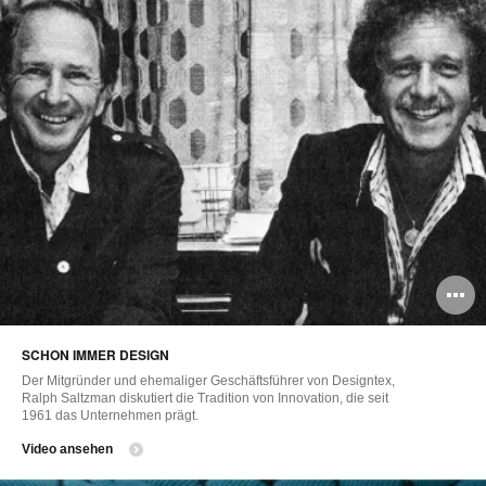
B
ö
SCHON IMMER DESIGN
Der Mitgründer und ehemaliger Geschäftsführer von Designtex,
Ralph Saltzman diskutiert die Tradition von Innovation, die seit
1961 das Unternehmen prägt.
Video ansehen