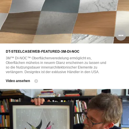
B
ö
DT-STEELCASEWEB-FEATURED-3M-DI-NOC
3M™ DI-NOC™ Oberflächenveredelung ermöglicht es,
Oberflächen mühelos in neuem Glanz erscheinen zu lassen und
so die Nutzungsdauer innenarchitektonischer Elemente zu
verlängern. Designtex ist der exklusive Händler in den USA.
Video ansehen