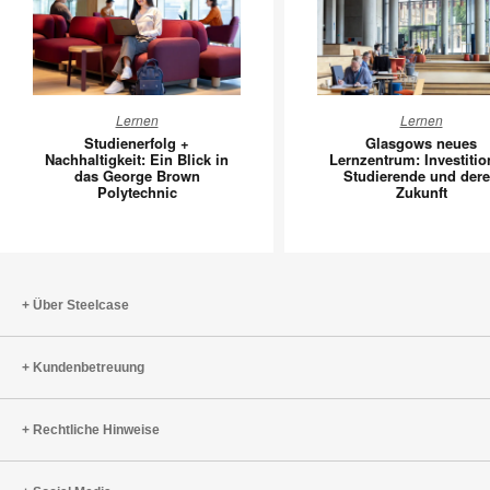
Studienerfolg
Glasgow
Lernen
Lernen
+
neues
Studienerfolg +
Glasgows neues
Nachhaltigkeit:
Lernzent
Nachhaltigkeit: Ein Blick in
Lernzentrum: Investitio
das George Brown
Studierende und der
Ein
Investiti
Polytechnic
Zukunft
Blick
in
in
Studiere
das
und
George
deren
Brown
Zukunft
Über Steelcase
Polytechnic
Kundenbetreuung
Rechtliche Hinweise