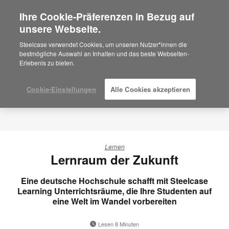
Ihre Cookie-Präferenzen in Bezug auf
×
Are you in United States?
unsere Webseite.
Would you like to see Products we sell in
Steelcase verwendet Cookies, um unseren Nutzer*innen die
your region?
bestmögliche Auswahl an Inhalten und das beste Webseiten-
Erlebenis zu bieten.
Americas
English
Español
Cookie-Einstellungen
Alle Cookies akzeptieren
Lernen
Lernraum der Zukunft
Eine deutsche Hochschule schafft mit Steelcase
Learning Unterrichtsräume, die Ihre Studenten auf
eine Welt im Wandel vorbereiten
Lesen 8 Minuten