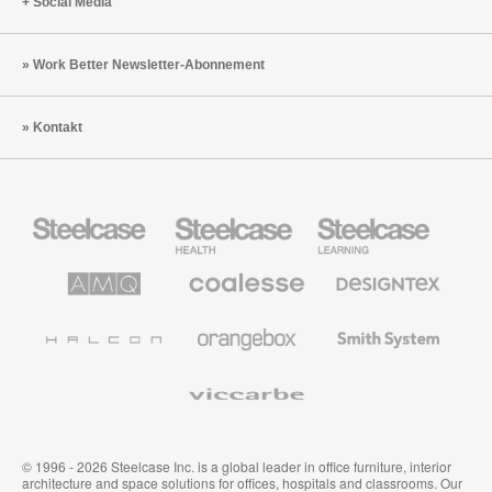
Social Media
Work Better Newsletter-Abonnement
Kontakt
Steelcase
Steelcase
Steelcase
Büromöbel
Health
Education
Möbel
AMQ
Coalesse
Designtex
Solutions
Büromöbel
Textilien
und
Wandverkleidung
Halcon
Orangebox
Smith
System
Viccarbe
© 1996 - 2026 Steelcase Inc. is a global leader in office furniture, interior
architecture and space solutions for offices, hospitals and classrooms. Our