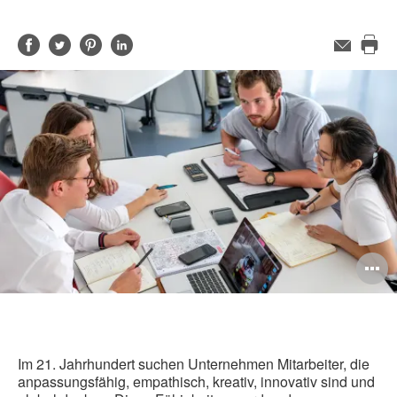
Auf
Auf
Auf
Auf
E-
Mail-
Die
Facebook
Twitter
Pinterest
LinkedIn
Adresse
Sei
teilen
teilen
teilen
teilen
dru
B
ö
Im 21. Jahrhundert suchen Unternehmen Mitarbeiter, die
anpassungsfähig, empathisch, kreativ, innovativ sind und