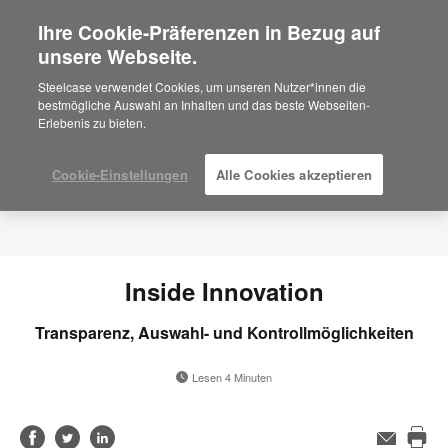
Ihre Cookie-Präferenzen in Bezug auf
×
Are you in United States?
unsere Webseite.
Would you like to see Products we sell in
Steelcase verwendet Cookies, um unseren Nutzer*innen die
your region?
bestmögliche Auswahl an Inhalten und das beste Webseiten-
Erlebenis zu bieten.
Americas
English
Español
Cookie-Einstellungen
Alle Cookies akzeptieren
Inside Innovation
Transparenz, Auswahl- und Kontrollmöglichkeiten
Lesen 4 Minuten
Auf
Auf
Auf
E-