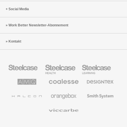
Social Media
Work Better Newsletter-Abonnement
Kontakt
Steelcase
Steelcase
Steelcase
Büromöbel
Health
Education
Möbel
AMQ
Coalesse
Designtex
Solutions
Büromöbel
Textilien
und
Wandverkleidung
Halcon
Orangebox
Smith
System
Viccarbe