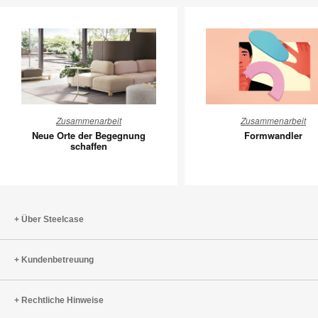
Neue
Formwan
Zusammenarbeit
Zusammenarbeit
Orte
Neue Orte der Begegnung
Formwandler
der
schaffen
Begegnung
schaffen
Über Steelcase
Kundenbetreuung
Rechtliche Hinweise