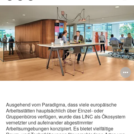
Mail-
Die
Facebook
Twitter
LinkedIn
Adresse
Sei
teilen
teilen
teilen
dru
B
ö
Ausgehend vom Paradigma, dass viele europäische
Arbeitsstätten hauptsächlich über Einzel- oder
Gruppenbüros verfügen, wurde das LINC als Ökosystem
vernetzter und aufeinander abgestimmter
Arbeitsumgebungen konzipiert. Es bietet vielfältige