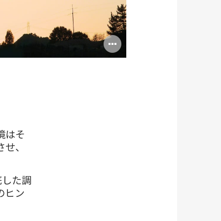
Open
image
tooltip
境はそ
させ、
徹底した調
のヒン