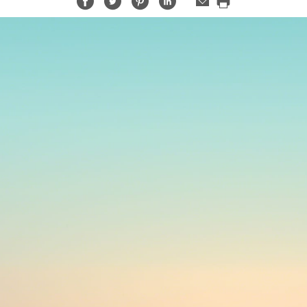
Share
Share
Share
Share
メ
ー
Print
on
on
on
on
ル
this
Facebook
Twitter
Pinterest
LinkedIn
ア
page
ド
レ
ス