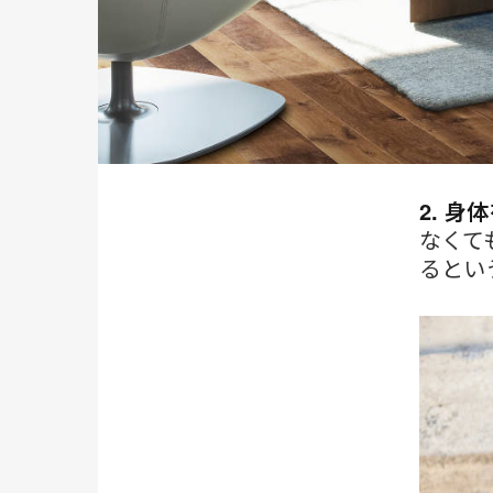
2. 身
なくて
るとい