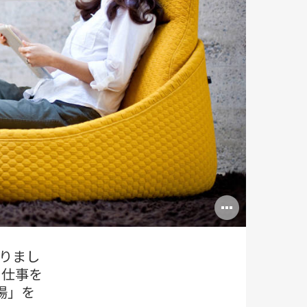
Open
image
tooltip
りまし
。仕事を
場」を