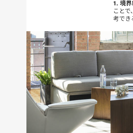
1. 境
ことで
考でき