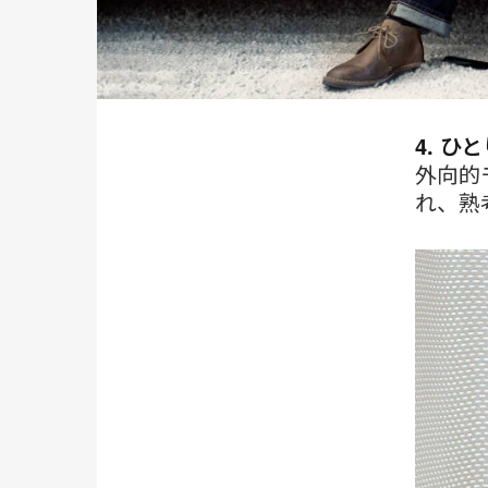
4. ひ
外向的
れ、熟