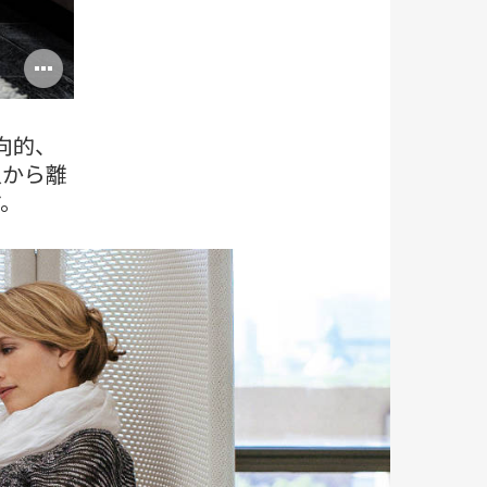
Open
image
tooltip
向的、
人から離
。