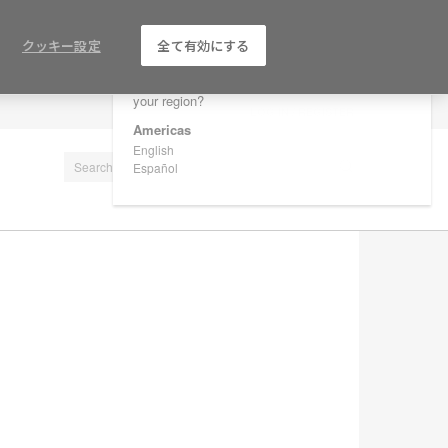
×
Are you in United States?
クッキー設定
全て有効にする
Would you like to see Products we sell in
your region?
LOG IN / REGISTER
Americas
English
Español