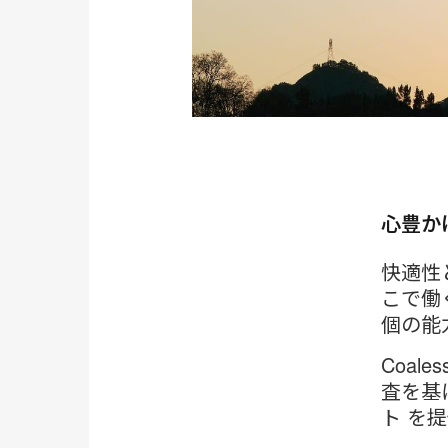
心豊か
快適性
こで働
個の能
Coal
査を基
ト を