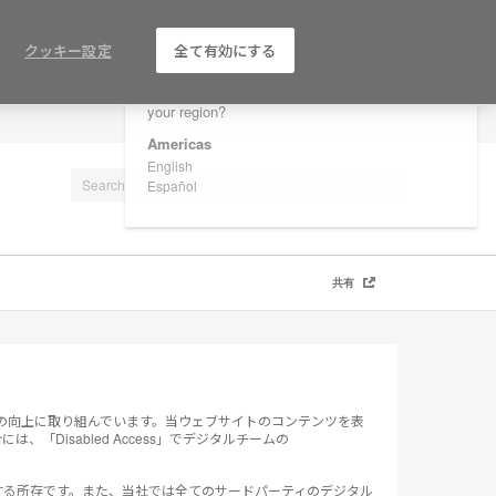
×
Are you in United States?
クッキー設定
全て有効にする
Would you like to see Products we sell in
your region?
LOG IN / REGISTER
Americas
English
Español
共有
ティの向上に取り組んでいます。当ウェブサイトのコンテンツを表
isabled Access」でデジタルチームの
する所存です。また、当社では全てのサードパーティのデジタル