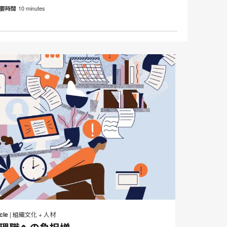
10 minutes
要時間
メ
Print
Share
Share
Share
Share
ー
on
on
on
on
this
cle
|
組織文化 + 人材
ル
Facebook
Twitter
Pinterest
LinkedIn