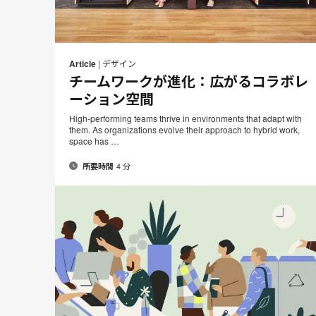
メ
P
Share
Share
Share
Share
ー
on
on
on
on
t
Article
|
デザイン
ル
Facebook
Twitter
Pinterest
LinkedIn
チームワークが進化：広がるコラボレ
ア
ーション空間
ド
レ
High-performing teams thrive in environments that adapt with
ス
them. As organizations evolve their approach to hybrid work,
space has …
4 分
所要時間