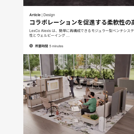
Article
|
Design
コラボレーションを促進する柔軟性の
LexCo Alexis は、簡単に再構成できるモジュラー型ベンチシ
性とウェルビーイング …
5 minutes
所要時間