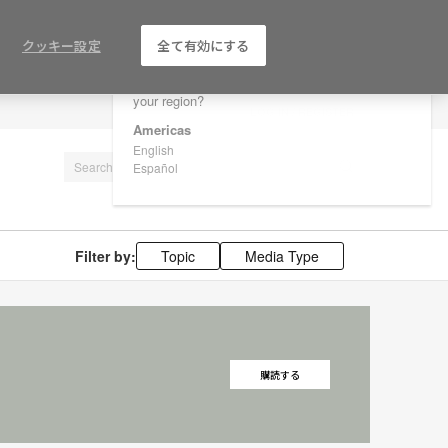
×
Are you in United States?
クッキー設定
全て有効にする
Would you like to see Products we sell in
your region?
LOG IN / REGISTER
Americas
English
Español
Filter by:
Topic
Media Type
購読する