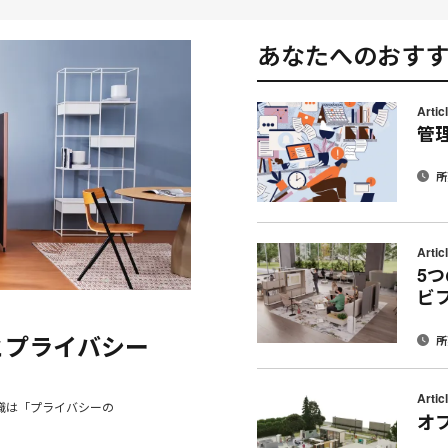
あなたへのおす
Artic
管
所
Artic
5
メ
Print
Share
Share
Share
Share
ビ
ー
on
on
on
on
this
ル
Facebook
Twitter
Pinterest
LinkedIn
とプライバシー
page
所
ア
ド
レ
Artic
職は「プライバシーの
ス
オ