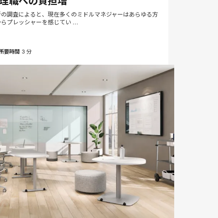
理職への負担増
page
ア
ド
新の調査によると、現在多くのミドルマネジャーはあらゆる方
からプレッシャーを感じてい …
レ
ス
3 分
所要時間