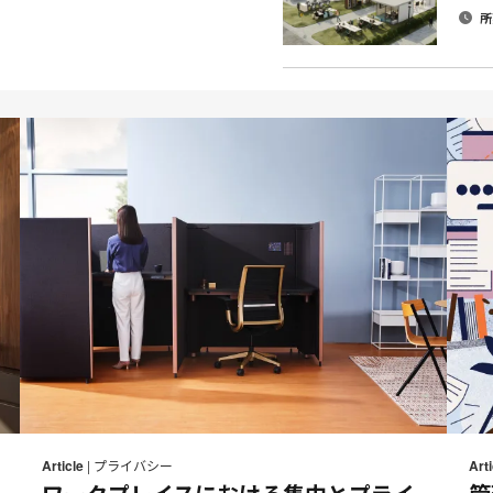
所
メ
rint
Print
Share
Share
Share
Share
ー
on
on
on
on
his
this
Article
|
プライバシー
Arti
ル
Facebook
Twitter
Pinterest
LinkedIn