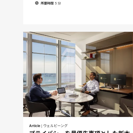
5 分
所要時間
メ
P
Share
Share
Share
Share
ー
on
on
on
on
t
Article
|
ウェルビーング
ル
Facebook
Twitter
Pinterest
LinkedIn