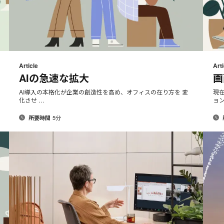
メ
rint
Print
Share
Share
Share
Share
ー
on
on
on
on
his
this
Article
Arti
ル
Facebook
Twitter
Pinterest
LinkedIn
AIの急速な拡大
画
page
page
ア
ド
AI導入の本格化が企業の創造性を高め、オフィスの在り方を 変
現
化させ …
ョ
レ
ス
5分
所要時間