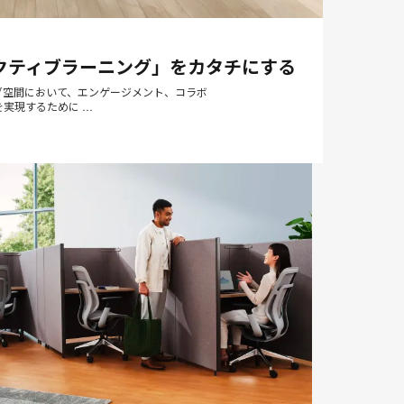
メ
Print
Share
Share
Share
Share
ー
on
on
on
on
this
ル
Facebook
Twitter
Pinterest
LinkedIn
クティブラーニング」をカタチにする
page
ア
ド
ニング空間において、エンゲージメント、コラボ
実現するために …
レ
ス