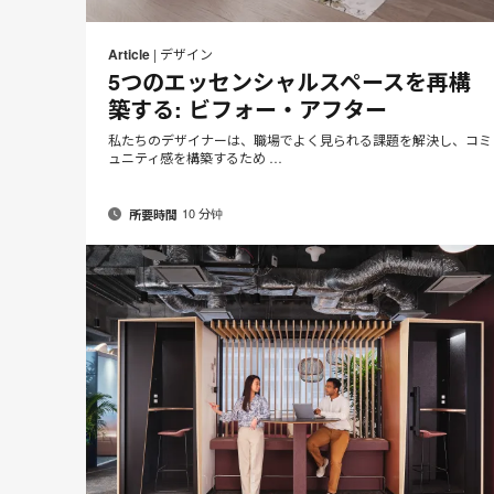
メ
P
Share
Share
Share
Share
ー
on
on
on
on
t
Article
|
デザイン
ル
Facebook
Twitter
Pinterest
LinkedIn
5つのエッセンシャルスペースを再構
ア
築する: ビフォー・アフター
ド
レ
私たちのデザイナーは、職場でよく見られる課題を解決し、コミ
ス
ュニティ感を構築するため …
10 分钟
所要時間