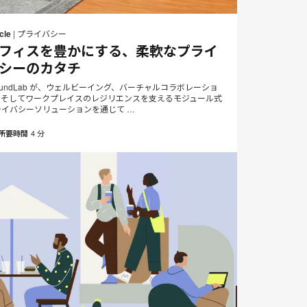
メ
Print
Share
Share
Share
Share
ー
on
on
on
on
this
cle
|
プライバシー
ル
Facebook
Twitter
Pinterest
LinkedIn
フィスを豊かにする、柔軟なプライ
page
ア
シーのカタチ
ド
レ
oundLab が、ウェルビーイング、バーチャルコラボレーショ
ス
、そしてワークプレイスのレジリエンスを支えるモジュール式
ライバシーソリューションを通じて …
4 分
所要時間