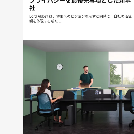
プライバシーを最優先事項とした新本
ア
社
ド
レ
Lord Abbett は、将来へのビジョンを示すと同時に、自社の価値
ス
観を体現する新た …