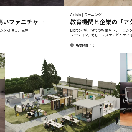
メ
Print
Share
Share
Share
Share
ー
on
on
on
on
this
Article
|
ラーニング
ル
Facebook
Twitter
Pinterest
LinkedIn
高いファニチャー
教育機関と企業の「ア
page
ア
ド
ステムを提供し、生産
Elbrook が、現代の教室やトレー
レーション、そしてサステナビリティを
レ
ス
4 分
所要時間