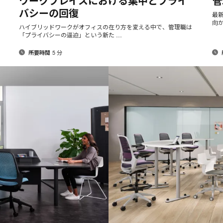
ワークプレイスにおける集中とプライ
管
page
page
ア
バシーの回復
ド
最
向
レ
ハイブリッドワークがオフィスの在り方を変える中で、管理職は
ス
「プライバシーの逼迫」という新た …
5 分
所要時間