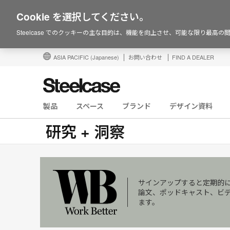
Cookie を選択してください。
Steelcase でのクッキーの主な目的は、機能を向上させ、可能な限り最高
ASIA PACIFIC
(Japanese)
お問い合わせ
FIND A DEALER
製品
スペース
ブランド
デザイン資料
研究 + 洞察
サインアップすると定期的
論文、ポッドキャスト、ビ
ます。