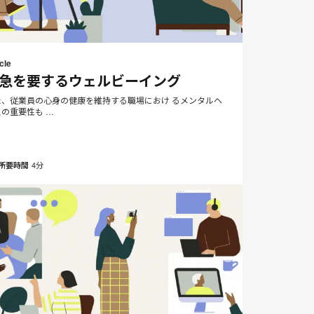
メ
Print
Share
Share
Share
Share
ー
on
on
on
on
this
cle
ル
Facebook
Twitter
Pinterest
LinkedIn
急を要するウェルビーイング
page
ア
ド
た、従業員の心身の健康を維持する職場におけ るメンタルヘ
の重要性も …
レ
ス
4分
所要時間