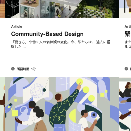
メ
rint
Print
Share
Share
Share
Share
ー
on
on
on
on
his
this
Article
Arti
ル
Facebook
Twitter
Pinterest
LinkedIn
Community-Based Design
緊
page
page
ア
ド
「働き方」や働く人の価値観の変化。今、私たちは、 過去に経
ま
験した …
ルス
レ
ス
5分
所要時間