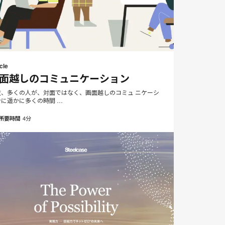
メ
Print
Share
Share
Share
Share
ー
on
on
on
on
this
cle
ル
Facebook
Twitter
Pinterest
LinkedIn
面越しのコミュニケーション
page
ア
ド
在、多くの人が、対面ではなく、画面越しのコミュ ニケーシ
ンに遥かに多くの時間 …
レ
ス
4分
所要時間