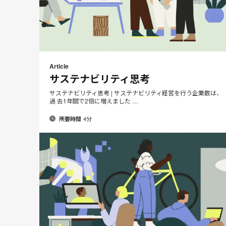
メ
P
Share
Share
Share
Share
ー
on
on
on
on
t
Article
ル
Facebook
Twitter
Pinterest
LinkedIn
サステナビリティ思考
ア
ド
サステナビリティ思考 | サステナビリティ経営を行う企業数は、
過 去1年間で2倍に増えました …
レ
ス
4分
所要時間