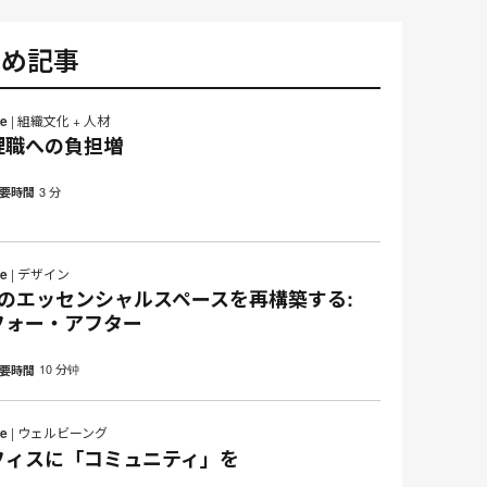
すめ記事
le
|
組織文化 + 人材
理職への負担増
3 分
要時間
le
|
デザイン
つのエッセンシャルスペースを再構築する:
フォー・アフター
10 分钟
要時間
le
|
ウェルビーング
フィスに「コミュニティ」を