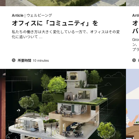
メ
rint
Print
Share
Share
Share
Share
ー
on
on
on
on
his
this
Article
|
ウェルビーング
Arti
ル
Facebook
Twitter
Pinterest
LinkedIn
オフィスに「コミュニティ」を
オ
page
page
ア
バ
ド
私たちの働き方は大きく変化している一方で、オフィスはその変
化に追いついて …
レ
Gr
ス
ン
プ
10 minutes
所要時間