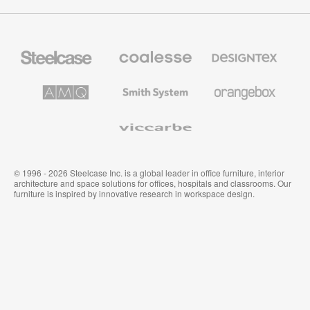
Steelcase
Coalesse
Designtex
の
の
プ
テ
レ
キ
AMQ
Smith
Orangebox
ミ
ス
Solutions
System
ア
タ
ム
イ
Viccarbe
オ
ル
フ
&
ィ
ウ
ス
ォ
家
ー
© 1996 - 2026 Steelcase Inc. is a global leader in office furniture, interior
具
ル
architecture and space solutions for offices, hospitals and classrooms. Our
カ
furniture is inspired by innovative research in workspace design.
バ
リ
ン
グ