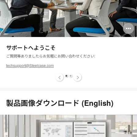
pen
O
mage
i
サポートへようこそ
oltip
to
ご質問等ありましたらお気軽にお問い合わせください:
techsupport@Steelcase.com
1
2
製品画像ダウンロード (English)