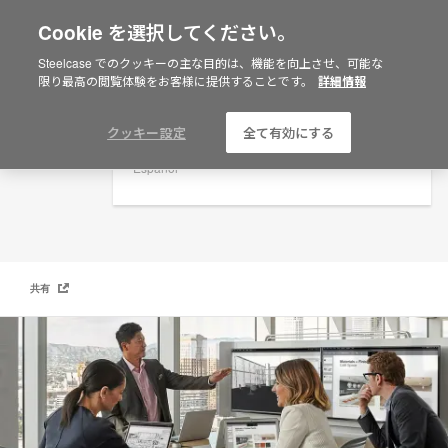
Cookie を選択してください。
×
Are you in United States?
Steelcase でのクッキーの主な目的は、機能を向上させ、可能な
テックサポート
限り最高の閲覧体験をお客様に提供することです。
詳細情報
Would you like to see Products we sell in
your region?
Americas
クッキー設定
全て有効にする
English
Español
共有