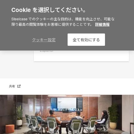
Cookie を選択してください。
×
Are you in United States?
Steelcase でのクッキーの主な目的は、機能を向上させ、可能な
お問い合わせフォーム
限り最高の閲覧体験をお客様に提供することです。
詳細情報
Would you like to see Products we sell in
your region?
Americas
クッキー設定
全て有効にする
English
Español
共有