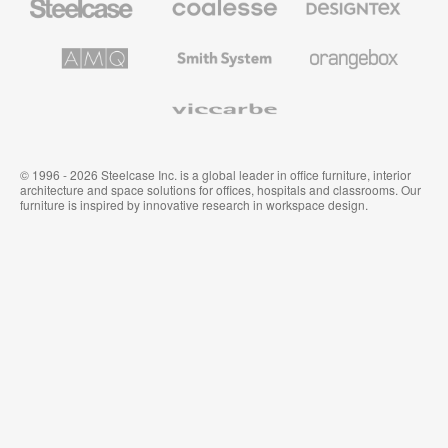
の
の
プ
テ
レ
キ
AMQ
Smith
Orangebox
ミ
ス
Solutions
System
ア
タ
ム
イ
Viccarbe
オ
ル
フ
&
ィ
ウ
ス
ォ
家
ー
© 1996 - 2026 Steelcase Inc. is a global leader in office furniture, interior
具
ル
architecture and space solutions for offices, hospitals and classrooms. Our
カ
furniture is inspired by innovative research in workspace design.
バ
リ
ン
グ