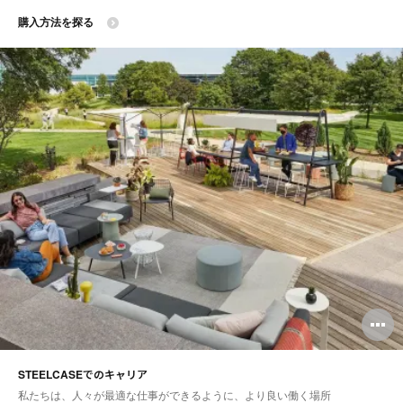
購入方法を探る
O
i
STEELCASEでのキャリア
to
私たちは、人々が最適な仕事ができるように、より良い働く場所