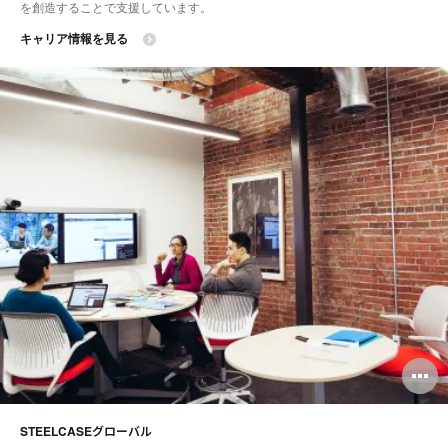
を創造することで支援しています。
キャリア情報を見る
O
i
STEELCASEグローバル
to