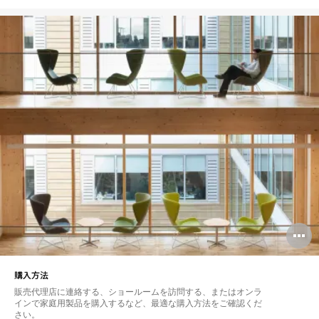
O
i
購入方法
to
販売代理店に連絡する、ショールームを訪問する、またはオンラ
インで家庭用製品を購入するなど、最適な購入方法をご確認くだ
さい。