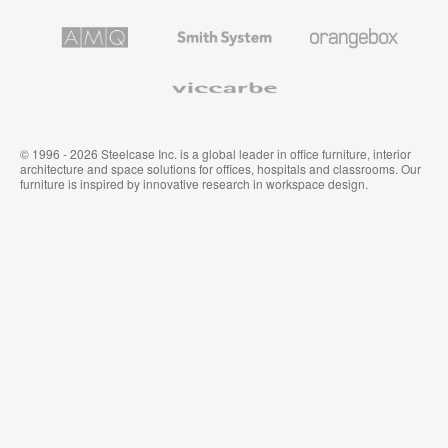
プ
テ
策
レ
キ
AMQ
Smith
Orangebox
ミ
ス
Solutions
System
ア
タ
ム
イ
Viccarbe
オ
ル
フ
&
ィ
ウ
ス
ォ
家
ー
© 1996 - 2026 Steelcase Inc. is a global leader in office furniture, interior
具
ル
architecture and space solutions for offices, hospitals and classrooms. Our
カ
furniture is inspired by innovative research in workspace design.
バ
リ
ン
グ