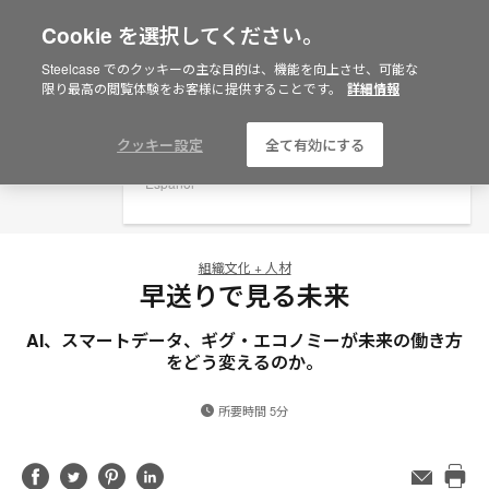
Cookie を選択してください。
×
Are you in United States?
Steelcase でのクッキーの主な目的は、機能を向上させ、可能な
限り最高の閲覧体験をお客様に提供することです。
詳細情報
Would you like to see Products we sell in
your region?
Americas
クッキー設定
全て有効にする
English
Español
組織文化 + 人材
早送りで見る未来
AI、スマートデータ、ギグ・エコノミーが未来の働き方
をどう変えるのか。
所要時間 5分
Share
Share
Share
Share
メ