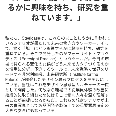
るかに興味を持ち、研究を重
ねています。」
私たち、Steelcaseは、これらのまことしやかに言われて
いるシナリオが果たして未来の働き方やワーカー、そし
て、働く「場」にどう影響するかに興味を持ち、研究を
重ねている。そこで開発したのがフォーサイト・プラク
ティス（Foresight Practice）というツールだ。今日の市
場で見られる変化の兆候がどう未来をカタチづくるのか
を慎重に分析、予測するツールで、未来戦略で世界をリ
ードする非営利組織、未来研究所（Institute for the
Future）が開発したデザイン思考プロセスをモデルにし
ている。当社はこれをデザイン思考型カルチャーの一貫
として開発した。何故なら職場での従業員体験の改善に
継続的に取り組むためにはそこで働く人々を深く理解す
ることが前提になるからだ。これらの想定シナリオが未
来の青写真として製品開発や製造上での重要意思決定の
大きな参考にもなっている。