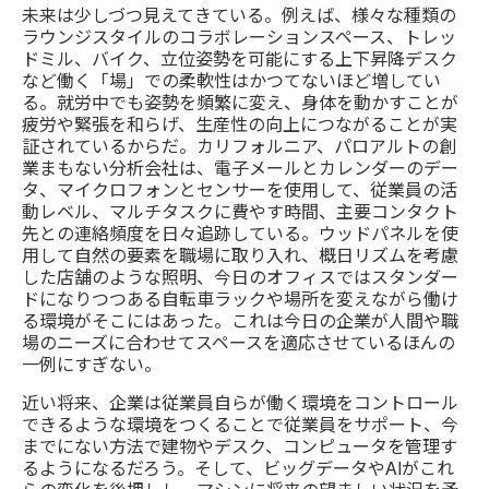
未来は少しづつ見えてきている。例えば、様々な種類の
ラウンジスタイルのコラボレーションスペース、トレッ
ドミル、バイク、立位姿勢を可能にする上下昇降デスク
など働く「場」での柔軟性はかつてないほど増してい
る。就労中でも姿勢を頻繁に変え、身体を動かすことが
疲労や緊張を和らげ、生産性の向上につながることが実
証されているからだ。カリフォルニア、パロアルトの創
業まもない分析会社は、電子メールとカレンダーのデー
タ、マイクロフォンとセンサーを使用して、従業員の活
動レベル、マルチタスクに費やす時間、主要コンタクト
先との連絡頻度を日々追跡している。ウッドパネルを使
用して自然の要素を職場に取り入れ、概日リズムを考慮
した店舗のような照明、今日のオフィスではスタンダー
ドになりつつある自転車ラックや場所を変えながら働け
る環境がそこにはあった。これは今日の企業が人間や職
場のニーズに合わせてスペースを適応させているほんの
一例にすぎない。
近い将来、企業は従業員自らが働く環境をコントロール
できるような環境をつくることで従業員をサポート、今
までにない方法で建物やデスク、コンピュータを管理す
るようになるだろう。そして、ビッグデータやAIがこれ