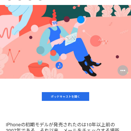
ー
Pri
on
on
on
on
ル
this
Facebook
Twitter
Pinterest
LinkedIn
ア
pag
ド
レ
ス
O
i
to
ポッドキャストを聞く
iPhoneの初期モデルが発売されたのは10年以上前の
2007年である。それ以来、メールをチェックする場所、