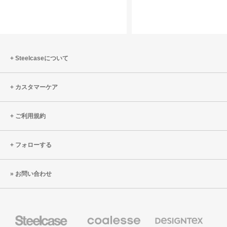
の
活
プ
用
ラ
す
イ
る
バ
Steelcaseについて
シ
ー
を
カスタマーケア
確
保
ご利用規約
す
る
フォローする
た
め
の
お問い合わせ
5
つ
の
Steelcase
Coalesse
Designtex
方
の
の