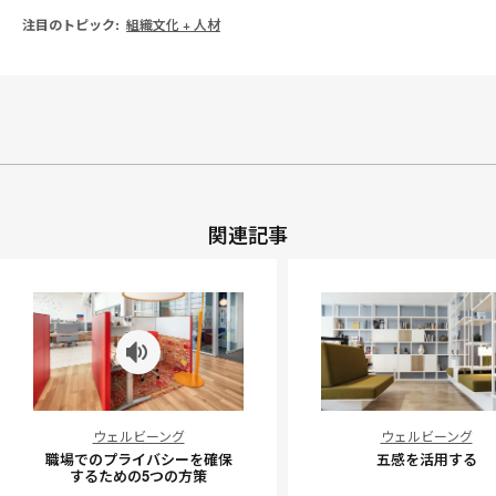
注目のトピック:
組織文化 + 人材
関連記事
職
五
ウェルビーング
ウェルビーング
場
感
職場でのプライバシーを確保
五感を活用する
で
を
するための5つの方策