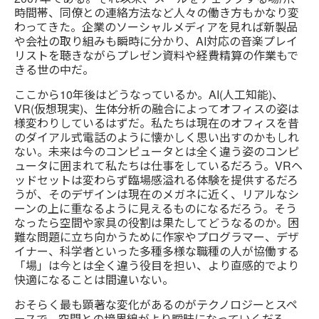
時間帯、同僚との連絡方法など人々の働き方もかなり変
わってきた。企業のソーシャルメディアを見れば新製品
や会社の取り組みも瞬時に分かり、AI対応の音楽プレイ
リストを聴きながらプレゼン資料や経費精算の作業もで
きる世の中だ。
ここから10年後はどうなっているか。AI(人工知能)、
VR(仮想現実)、生体分析の融合によってオフィスの姿は
様変わりしているはずだ。私たちは現在のオフィスを昔
のダイアル式電話のように懐かしく思い出すのかもしれ
ない。未来は今のコンピュータとは全く違う姿のコンピ
ュータに囲まれて私たちは仕事をしているだろう。VRヘ
ッドセットは変わらず臨場感溢れる体験を提供するだろ
うが、そのデザインは現在のメガネに近く、リアルなシ
ーンの上に重なるように見えるものになるだろう。そう
なったら空間や家具の役割は果たしてどうなるのか。困
難な問題に立ち向かうために作家やプログラマー、デザ
イナー、科学者といった多種多様な職種の人が協働する
「場」は今とは全く違う役目を担い、より直感的でより
快適になることは間違いない。
おそらく最も顕著な変化があるのがテクノロジーとスペ
ースで、空間との境界線がより曖昧になっていくだろ