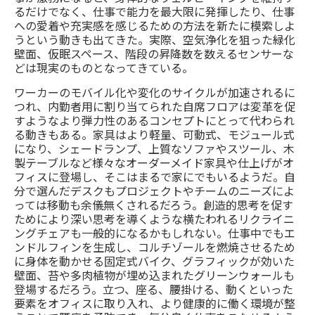
るだけでなく、仕事で能力を最大限に発揮したり、仕事
への愛着や充実感を感じるための方法を新たに模索しよ
うという動きも出てきた。実際、空気浄化を狙った緑化
壁面、仮眠スペース、階段の昇降数を数えるセンサーな
どは現実のものとなってきている。
ワーカーのモバイル化や変化のサイクルが加速されるに
つれ、内勤者用に割り当てられた自席フロアは変革を促
すようなより弾力性のあるコンセプトにとって代わられ
る動きもある。家具はより軽量、可動式、モジュール式
になり、シェードランプ、上質なソファやスツール、木
製テーブルなど様々なオーダーメイド家具や仕上げがオ
フィスに登場し、そこはまるで家にでもいるようだ。自
分で選んだデスクもプロジェクトやチームのニーズによ
っては移動も余儀無くされるだろう。創造的思考を促す
ためにより深い思考を導くような横たわれるリクライニ
ングチェアも一般的になるかもしれない。仕事中でもエ
ンドルフィンを生成し、コルチゾールを燃焼させるため
に身体を動かせる固定式バイク、グラフィックが効いた
壁面、苔や多肉植物が埋め込まれたグリーンウォールも
登場するだろう。立つ、座る、腰掛ける、動くといった
要素をオフィスに取り入れ、より健康的に働く環境が整