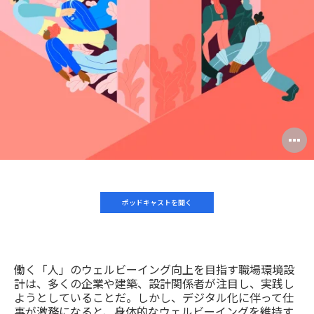
ア
pag
ド
レ
ス
O
i
to
ポッドキャストを聞く
働く「人」のウェルビーイング向上を目指す職場環境設
計は、多くの企業や建築、設計関係者が注目し、実践し
ようとしていることだ。しかし、デジタル化に伴って仕
事が激務になると、身体的なウェルビーイングを維持す