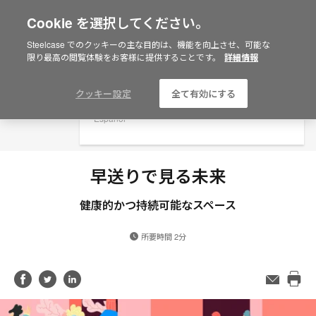
Cookie を選択してください。
×
Are you in United States?
Steelcase でのクッキーの主な目的は、機能を向上させ、可能な
限り最高の閲覧体験をお客様に提供することです。
詳細情報
Would you like to see Products we sell in
your region?
Americas
クッキー設定
全て有効にする
English
Español
早送りで見る未来
健康的かつ持続可能なスペース
所要時間 2分
Share
Share
Share
メ
ー
Pri
on
on
on
ル
this
Facebook
Twitter
LinkedIn