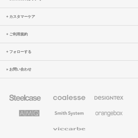
カスタマーケア
ご利用規約
フォローする
お問い合わせ
Steelcase
Coalesse
Designtex
の
の
プ
テ
レ
キ
AMQ
Smith
Orangebox
ミ
ス
Solutions
System
ア
タ
ム
イ
Viccarbe
オ
ル
フ
&
ィ
ウ