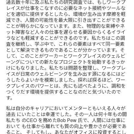
過去数十年に及ぶ私たちの研究調査では、もしワークプ
レイスが仕事をこなすのに必要なネット接続やツールな
どを適切に提供するとしたら、環境が生み出す摩擦を軽
減でき、人間の可能性を最大限に引き出すことができる
ことが明らかになっています。また、物理的な束縛やネ
ット障害など人々の仕事を遅らせる要因からくるイライ
ラなども軽減することができるのです。私たちはこの調
査を継続し、学ぶ中で、これらの要素はすべて同一要素
として解決できるものであることが分かっています。そ
して、このことがワーカーとワークプレイスのウェルビ
ーングについての新たなプロジェクトを始動するきっか
けにもなりました。私たちは問題を整理し、ワークプレ
イスが日常のウェルビーングを生み出す源になるにはど
うしたらよいかを模索しました。探れば探るほど、ワー
クプレイスのパワーとは、先にも述べたように、調和を
つくりだす環境を提供することなのだと気づいたので
す。
私は自分のキャリアにおいてメンターともいえる人々が
過去 にいたことは幸運でした。その一人は何十年もの間
私たち のCEO を務めたBob Pew 氏で、人間には仕事に
おいて も仕事から離れても質の向上や豊かさが必要であ
ること、 そしてもし、あなたがオフィスに投資するとし