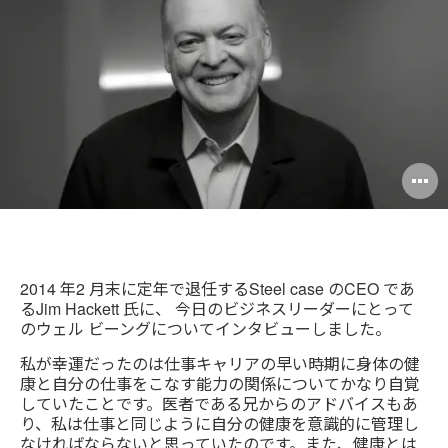
ド
レ
ス
O
i
to
2014 年2 月末に定年で退任するSteel case のCEO であ
るJim Hackett 氏に、 今日のビジネスリーダーにとって
のウェル ビーングについてインタビューしました。
私が幸運だったのは仕事キャリアの早い時期に身体の健
康と自分の仕事をこなす能力の関係についてかなり自覚
していたことです。医者である兄からのアドバイスもあ
り、私は仕事と同じように自分の健康を意識的に管理し
なければならないと思っていたのです。また、健康とは