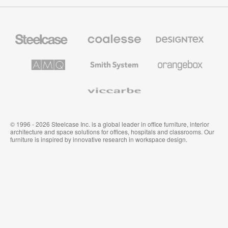
の
5
つ
Steelcase
Coalesse
Designtex
の
の
の
プ
テ
方
レ
キ
AMQ
Smith
Orangebox
ミ
ス
策
Solutions
System
ア
タ
ム
イ
Viccarbe
オ
ル
フ
&
ィ
ウ
ス
ォ
家
ー
© 1996 - 2026 Steelcase Inc. is a global leader in office furniture, interior
具
ル
architecture and space solutions for offices, hospitals and classrooms. Our
カ
furniture is inspired by innovative research in workspace design.
バ
リ
ン
グ