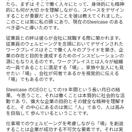
たら、まずは そこで働く人々にとって、身体的にも精神
的にも何が大切 かを理解しながら、スペースをデザイン
することが重要だ ということを彼は教えてくれました。
このことは常に私の頭 にあり、現在のSteelcase のある
べき姿へと導いたのです。
従業員との絆は彼らが会社に就職する際に築かれます。
従業員のウェルビーングを念頭においてデザインされた
ワークプレイスはそこで働く人々のプライドを築き、企
業の存在と目的を達成するためのインスピレーションの
源にもなりえるのです。ワークプレイスとは人々が組織
の一員であることに満足する「場」、家族や友人にも見
せたい「場」、会社が何者であるかを視覚的に伝える
「場」でもあるのです。
Steelcase のCEOとしての19 年間という長い月日の結
果、 今思うこと、それは働くことは本質的に社会的な活
動であ り、偉大な企業の目的とその健全な精神を理解す
ると、そ の中心にあるのは常に「人」であり、人は高み
を目指して 歩んでいるということです。
仕事場でのウェルビーングを考慮しながら「場」を創造
することは企業が成功する不可欠な要素です。それは実