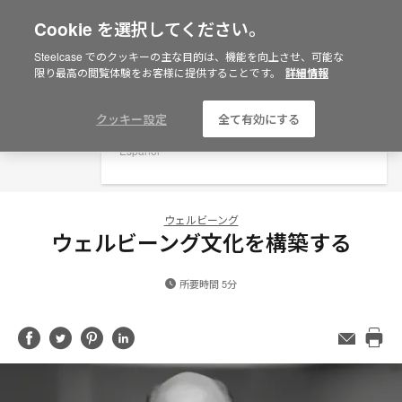
Cookie を選択してください。
×
Are you in United States?
Steelcase でのクッキーの主な目的は、機能を向上させ、可能な
限り最高の閲覧体験をお客様に提供することです。
詳細情報
Would you like to see Products we sell in
your region?
Americas
クッキー設定
全て有効にする
English
Español
ウェルビーング
ウェルビーング文化を構築する
所要時間 5分
Share
Share
Share
Share
メ
ー
Pri
on
on
on
on
ル
this
Facebook
Twitter
Pinterest
LinkedIn
ア
pag