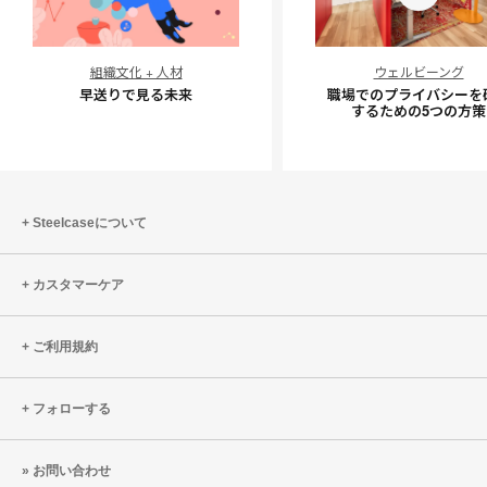
早
職
組織文化 + 人材
ウェルビーング
送
場
早送りで見る未来
職場でのプライバシーを
り
で
するための5つの方策
で
の
見
プ
る
ラ
未
イ
Steelcaseについて
来
バ
シ
カスタマーケア
ー
を
確
ご利用規約
保
す
フォローする
る
た
お問い合わせ
め