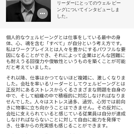
リーダーにとってのウェル ビー
ングについてインタビューしま
Open
した。
image
tooltip
個人的なウェルビーングとは仕事をしている最中の身
体、心、魂を含む「すべて」が自分という考え方です。
私はワークプレイスとは人々を豊かにするパワフルな要
因になることができ、それによって企業はどんな困難に
も耐えうる回復力や俊敏性というものを築くことが可能
だと考えていました。
それ以降、仕事はかつてないほど複雑に、激しくなりま
した。会社を率いるリーダーとしてウェルビーングとは
正反対にあるストレスからくるさまざまな問題を自身の
中で、そして組織の中で積極的に対応しなければなりま
せんでした。人々はストレス過多、過労、心労では前向
きに物事に立ち向かうことはできません。その反対に、
会社に支えられていると感じている従業員は自分が達成
しなければならないことに対して自由に能力を発揮で
き、仕事からの充実感も感じることができます。