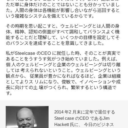
ただ単に身体だけのことではないことも分かっていまし
た。人間の身体は各機能が影響し合いながら巡回すると
いう複雑なシステムを備えているからです。
その時期を思い起こすと、ウェルビーングとは人間の身
体、精神、認知の側面がすべて調和してバランスよく機
能することだと理解して、いくつかの目標を設定してそ
のバランスを達成することを意識してきました。
私がSteelcase のCEO に就任した時、そのことが真実で
あることをうすうす気がつき始めていました。例えば、
個 人のウェルビーングと企業のウェルビーングは切り離
しては 考えられないということ。ウェルビーングという
観点から、 従業員が豊かになればなるほど、企業は組織
としてよりス リムになり、俊敏で、イノベーションや成
長に向けての土 壌がつくられ、繁栄するという構造で
す。
2014 年2 月末に定年で退任する
Steel case のCEO であるJim
Hackett 氏に、 今日のビジネス