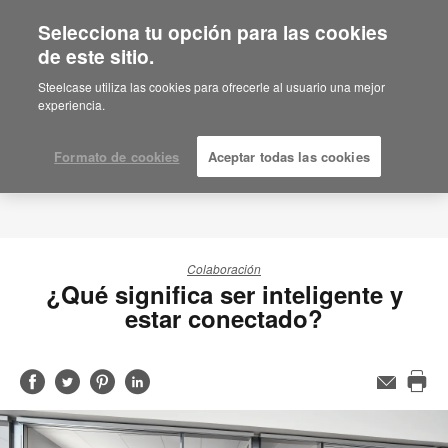
Selecciona tu opción para las cookies
de este sitio.
Steelcase utiliza las cookies para ofrecerle al usuario una mejor
experiencia.
Formato de cookies
Aceptar todas las cookies
Colaboración
¿Qué significa ser inteligente y
estar conectado?
Compartir
Compartir
Compartir
Compartir
Email
Imp
en
en
en
en
est
Facebook
Twitter
Pinterest
Linked-
pág