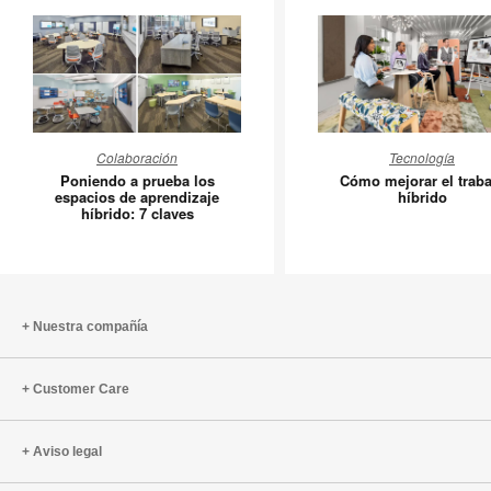
Poniendo
Cómo
Colaboración
Tecnología
a
mejorar
Poniendo a prueba los
Cómo mejorar el traba
prueba
el
espacios de aprendizaje
híbrido
híbrido: 7 claves
los
trabajo
espacios
híbrido
de
aprendizaje
híbrido:
Nuestra compañía
7
claves
Customer Care
Aviso legal