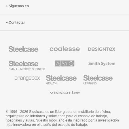
Síguenos en
Contactar
Mobiliario
Mobiliario
Textiles
Steelcase
Premium
de
de
Designtex
Coalesse
Steelcase
AMQ
Mobiliario
Small
Solutions
de
Business
Smith
System
Mobiliario
Mobiliario
Mobiliario
de
para
para
Orangebox
Industria
Educación
Médica
de
Viccarbe
de
Steelcase
Steelcase
© 1996 - 2026 Steelcase es un líder global en mobiliario de oficina,
arquitectura de interiores y soluciones para el espacio de trabajo,
hospitales y aulas. Nuestro mobiliario está inspirado por la investigación
más innovadora en el diseño del espacio de trabajo.