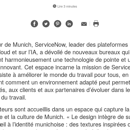
Lire 3 minutes
Partager
Partager
Partager
Partager
Adresse
de
Imprimer
sur
sur
sur
sur
contact
cette
Facebook
Twitter
Pinterest
LinkedIn
page
 de Munich, ServiceNow, leader des plateformes
cloud et sur l’IA, a dévoilé de nouveaux bureaux qui
nt harmonieusement une technologie de pointe et 
innovant. Cet espace incarne la mission de Servi
siste à améliorer le monde du travail pour tous, en
nt comment un environnement adapté peut permet
s, aux clients et aux partenaires d’évoluer dans 
du travail.
iteurs sont accueillis dans un espace qui capture l
le et la culture de Munich. « Le design intègre de su
œil à l’identité munichoise : des textures inspirées 