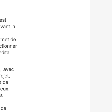
l'info-
bulle
de
est
l'image
vant la
ermet de
ctionner
edita
u, avec
ojet,
s de
jeux,
es
 de