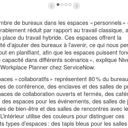
1
2
3
4
mbre de bureaux dans les espaces « personnels » 
rablement réduit par rapport au travail classique, a
 place du travail hybride. Ces espaces offrent la
lité d’ajouter des bureaux à l’avenir, ce qui nous p
tout en planifiant, afin que les espaces puissent fon
e capacité dans différents scénarios », explique Niv
 Workplace Planner chez ServiceNow.
aces « collaboratifs » représentent 80 % du burea
les de conférence, des enclaves et des salles de pr
aces de collaboration ouverts et fermés, des café
 des espaces pour les événements, des salles de 
les de bien-être et des salles de rencontres avec l
 L’intérieur utilise des couleurs pour distinguer ces
nts types d’espaces : des tapis bleus pour les salles