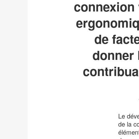
connexion v
ergonomiqu
de fact
donner 
contribuan
Le déve
de la c
élément