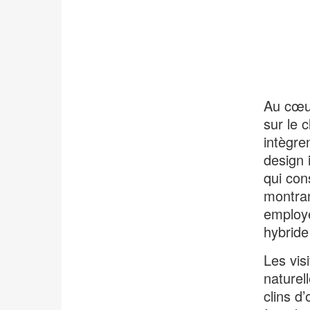
Au cœur
sur le 
intègre
design 
qui con
montra
employé
hybride 
Les vis
naturel
clins d’