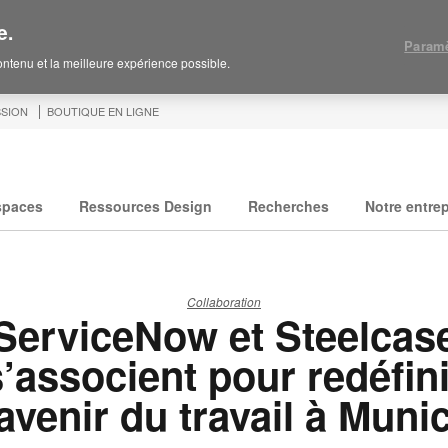
e.
Paramè
contenu et la meilleure expérience possible.
SION
BOUTIQUE EN LIGNE
spaces
Ressources Design
Recherches
Notre entrep
Collaboration
ServiceNow et Steelcas
s’associent pour redéfini
’avenir du travail à Muni