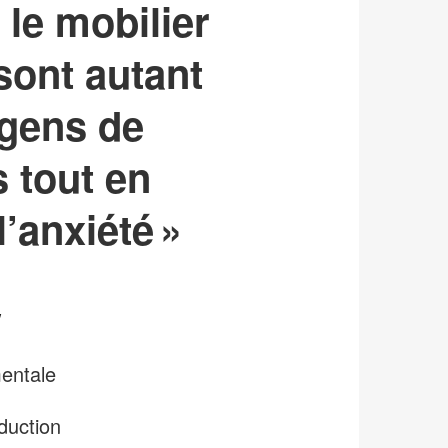
 le mobilier
sont autant
 gens de
 tout en
l’anxiété »
w
entale
duction