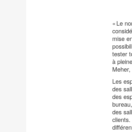
l'info-
bulle
de
« Le no
l'image
considé
mise en
possibi
tester 
à plein
Meher,
Les esp
des sal
des esp
bureau,
des sal
clients.
différe