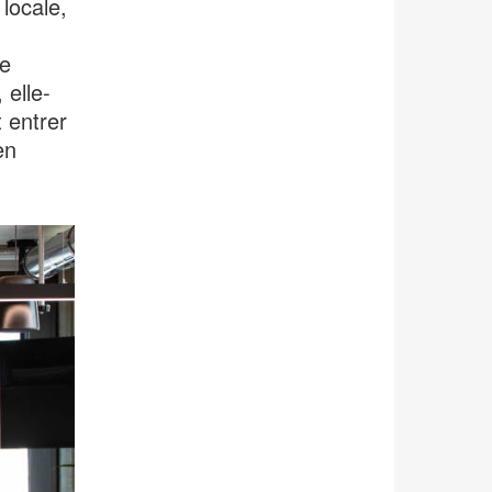
locale,
re
 elle-
 entrer
en