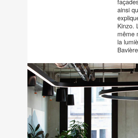
façades
ainsi q
expliqu
Kinzo. 
même mi
la lumi
Bavière