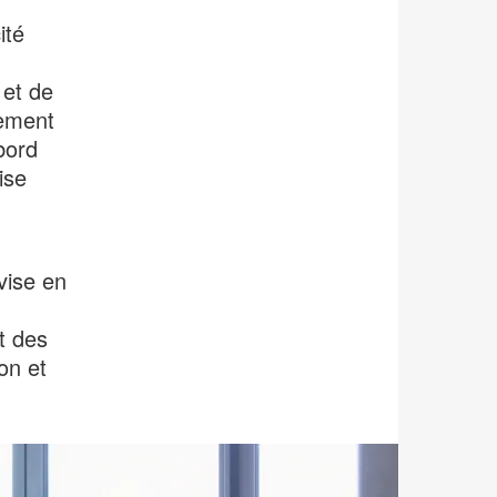
ité
 et de
vement
bord
ise
vise en
t des
on et