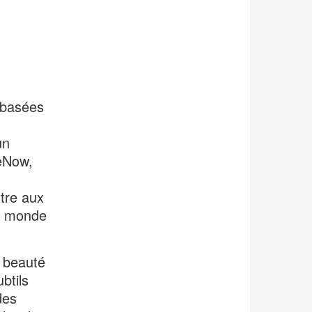
 basées
un
ceNow,
tre aux
le monde
a beauté
btils
des