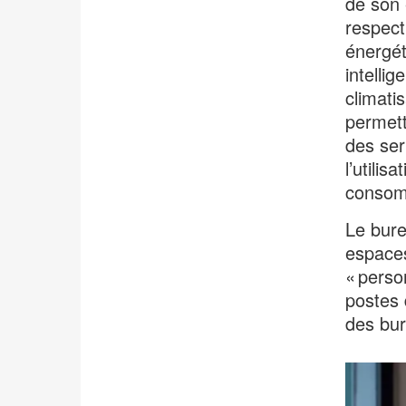
de son 
respect
énergét
intelli
climati
permett
des serv
l’utilis
consomm
Le bure
espaces
« perso
postes 
des bur