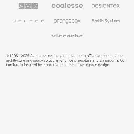
le
AMQ
Coalesse
Designtex
secteur
Solutions
Mobilier
Textiles
de
de
et
l’Education
Bureau
Revêtements
Halcon
Orangebox
Smith
Premium
Muraux
System
Viccarbe
© 1996 - 2026 Steelcase Inc. is a global leader in office furniture, interior
architecture and space solutions for offices, hospitals and classrooms. Our
furniture is inspired by innovative research in workspace design.