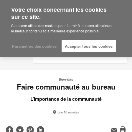
Votre choix concernant les cookies
×
Are you in United States?
sur ce site.
Steelcase utilise des cookies pour fournir à tous ses utilisateurs
Would you like to see Products we sell in
le meilleur contenu et la meilleure expérience possible.
your region?
Americas
Paramètres des cookies
Accepter tous les cookies
English
Español
Bien-être
Faire communauté au bureau
L’importance de la communauté
Lire 10 minutes
Partager
Partager
Partager
Partager
Adresse