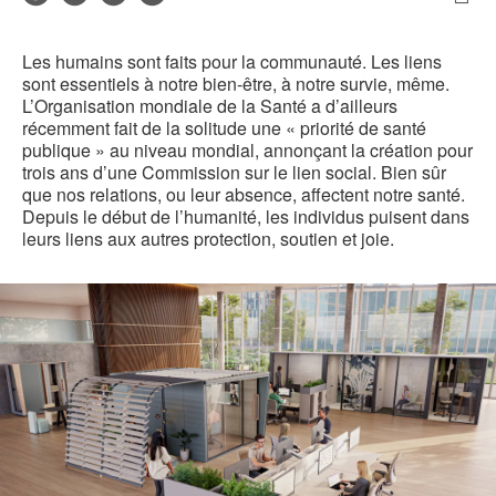
de
Imp
sur
sur
sur
sur
contact
cet
Facebook
Twitter
Pinterest
LinkedIn
Les humains sont faits pour la communauté. Les liens
pag
sont essentiels à notre bien-être, à notre survie, même.
L’Organisation mondiale de la Santé a d’ailleurs
récemment fait de la solitude une « priorité de santé
publique » au niveau mondial, annonçant la création pour
trois ans d’une Commission sur le lien social. Bien sûr
que nos relations, ou leur absence, affectent notre santé.
Depuis le début de l’humanité, les individus puisent dans
leurs liens aux autres protection, soutien et joie.