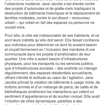
d
l’urbanisme moderne. Jane Jacobs s’est élevée contre
des projets d’autoroutes et de gratte-ciels impliquant la
l
destruction de bâtiments historiques et le déplacement de
familles modestes, contre le soi-disant « renouveau
urbain » qui créait en fait des espaces où personne ne
voulait vivre.
Pour elle, la ville est indissociable de ses habitants, et ce
sont leurs intérêts qu’elle doit servir. Elle faisait confiance
aux individus pour déterminer ce dont ils avaient besoin
et croyait fermement en l’inclusion des membres d’une
communauté dans les projets d’amélioration de leur
quartier. Une ville a autant besoin d’infrastructures
physiques, pour les transports ou les services publics,
que d’infrastructures sociales – des endroits où interagir
régulièrement, des espaces résidentiels accueillants,
offrant intimité et solitude au cœur de l’agitation. Jane
Jacobs prônait la création de bâtiments à usage mixte, de
trottoirs animés et d’un mélange de parcs, de cafés et de
bibliothèques améliorant les interactions qui créent un
sentiment d’appartenance et de soutien mutuel. Elle avait
l’intuition de villes dynamiques, pareilles à des