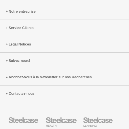
intellige
et
Notre entreprise
durable
pour
Service Clients
un
monde
du
Legal Notices
travail
en
Suivez-nous!
mutation
Abonnez-vous à la Newsletter sur nos Recherches
Contactez-nous
Steelcase
Steelcase
Steelcase
Health
Mobilier
pour