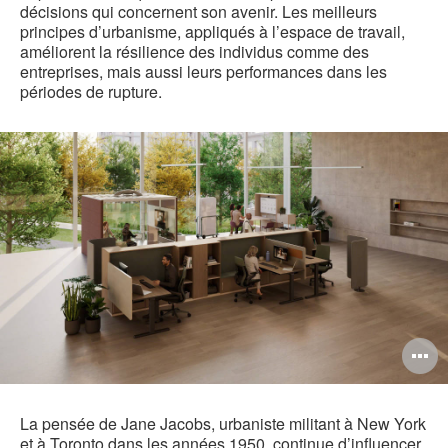
décisions qui concernent son avenir. Les meilleurs
principes d’urbanisme, appliqués à l’espace de travail,
améliorent la résilience des individus comme des
entreprises, mais aussi leurs performances dans les
périodes de rupture.
O
l'
b
La pensée de Jane Jacobs, urbaniste militant à New York
et à Toronto dans les années 1950, continue d’influencer