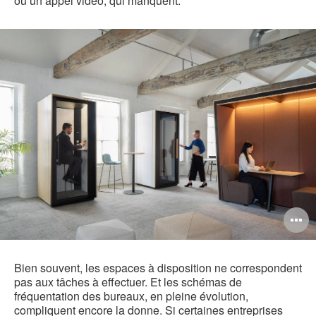
ou un appel vidéo, qui manquent.
O
l'
b
Bien souvent, les espaces à disposition ne correspondent
pas aux tâches à effectuer. Et les schémas de
d
fréquentation des bureaux, en pleine évolution,
compliquent encore la donne. Si certaines entreprises