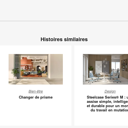
Histoires similaires
Changer
Steelcas
Bien-être
Design
de
Series®
Changer de prisme
Steelcase Series® M : 
prisme
M
assise simple, intellige
et durable pour un mo
:
du travail en mutatio
une
assise
simple,