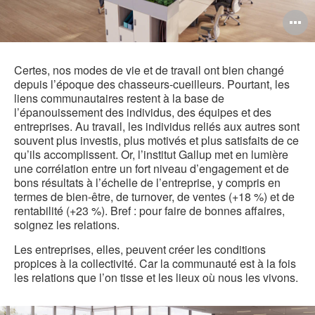
O
l'
b
Certes, nos modes de vie et de travail ont bien changé
depuis l’époque des chasseurs-cueilleurs. Pourtant, les
d
liens communautaires restent à la base de
l’épanouissement des individus, des équipes et des
l
entreprises. Au travail, les individus reliés aux autres sont
souvent plus investis, plus motivés et plus satisfaits de ce
qu’ils accomplissent. Or, l’institut Gallup met en lumière
une corrélation entre un fort niveau d’engagement et de
bons résultats à l’échelle de l’entreprise, y compris en
termes de bien-être, de turnover, de ventes (+18 %) et de
rentabilité (+23 %). Bref : pour faire de bonnes affaires,
soignez les relations.
Les entreprises, elles, peuvent créer les conditions
propices à la collectivité. Car la communauté est à la fois
les relations que l’on tisse et les lieux où nous les vivons.