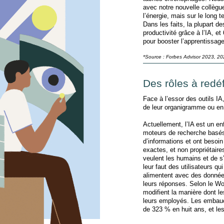
avec notre nouvelle collègu
l’énergie, mais sur le long t
Dans les faits, la plupart d
productivité grâce à l’IA, e
pour booster l’apprentissage
*Source : Forbes Advisor 2023, 2
Des rôles à redéf
Face à l’essor des outils IA
de leur organigramme ou en
Actuellement, l’IA est un e
moteurs de recherche basés su
d’informations et ont besoin
exactes, et non propriétair
veulent les humains et de s’
leur faut des utilisateurs q
alimentent avec des données
leurs réponses. Selon le W
modifient la manière dont le
leurs employés. Les embauc
de 323 % en huit ans, et le