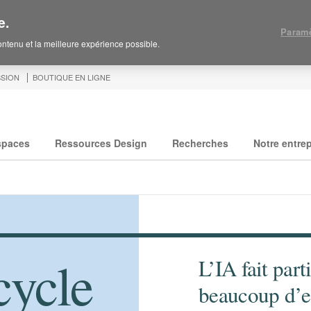
e.
Paramè
contenu et la meilleure expérience possible.
SION
BOUTIQUE EN LIGNE
spaces
Ressources Design
Recherches
Notre entrep
cycle
L’IA fait part
beaucoup d’en