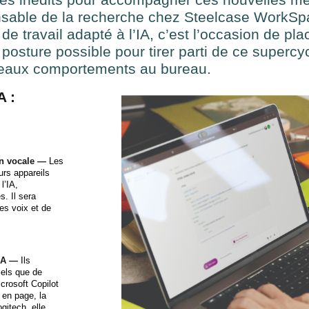
nsable de la recherche chez Steelcase WorkSp
 travail adapté à l’IA, c’est l’occasion de pla
posture possible pour tirer parti de ce supercy
veaux comportements au bureau.
A :
ion vocale —
Les
urs appareils
l’IA,
. Il sera
les voix et de
’IA —
Ils
iels que de
crosoft Copilot
 en page, la
gitech, elle,