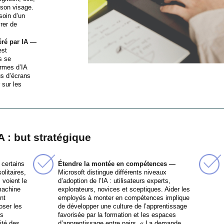
r son visage.
soin d’un
rer de
éré par IA —
est
s se
ormes d’IA
us d’écrans
 sur les
A : but stratégique
certains
Étendre la montée en compétences —
litaires,
Microsoft distingue différents niveaux
 voient le
d’adoption de l’IA : utilisateurs experts,
 machine
explorateurs, novices et sceptiques. Aider les
nt
employés à monter en compétences implique
oser les
de développer une culture de l’apprentissage
es
favorisée par la formation et les espaces
lité des
d’apprentissage entre pairs. « La demande