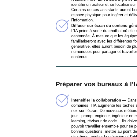
identifie un orateur et se focalise su
Certains de ces assistants auront be
espace physique pour ingérer et déliv
l’information.
Diffuser sur écran du contenu gén
L’IA peine à sortir du chatbot où elle 
cantonnée. À mesure que les équipe
familiariseront avec les différentes f
générative, elles auront besoin de pl
numériques pour partager et travailler
contenus.
Préparer vos bureaux à l’I
Intensifier la collaboration —
Dans 
domaines, l’IA augmente les tâches so
nez sur l’écran. De nouveaux métiers
jour : prompt engineer, ingénieur en
learning, réviseur de code… Ils doive
pouvoir travailler ensemble pour se p
bonnes questions, mettre au point d
directives, vérifier la précision et l’uti