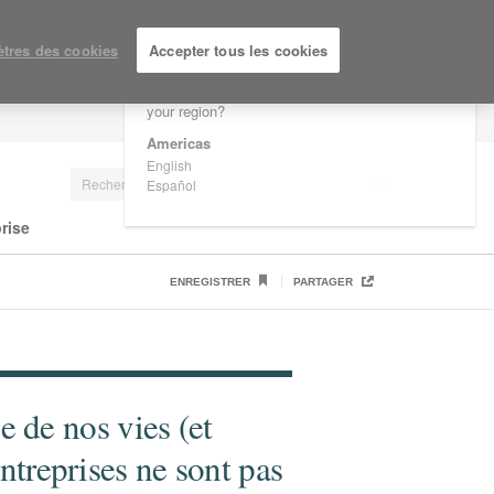
×
Are you in United States?
tres des cookies
Accepter tous les cookies
Would you like to see Products we sell in
your region?
SE CONNECTER/S'INSCRIRE
Americas
English
Español
rise
ENREGISTRER
PARTAGER
ie de nos vies (et
treprises ne sont pas