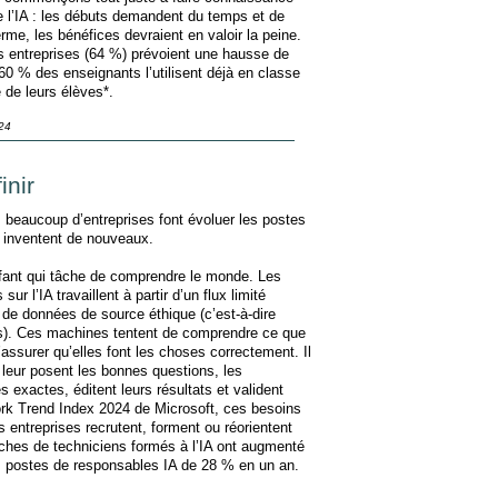
e l’IA : les débuts demandent du temps et de
erme, les bénéfices devraient en valoir la peine.
es entreprises (64 %) prévoient une hausse de
t 60 % des enseignants l’utilisent déjà en classe
 de leurs élèves*.
024
inir
, beaucoup d’entreprises font évoluer les postes
 inventent de nouveaux.
nfant qui tâche de comprendre le monde. Les
r l’IA travaillent à partir d’un flux limité
 de données de source éthique (c’est-à-dire
es). Ces machines tentent de comprendre ce que
assurer qu’elles font les choses correctement. Il
ui leur posent les bonnes questions, les
 exactes, éditent leurs résultats et valident
ork Trend Index 2024 de Microsoft, ces besoins
s entreprises recrutent, forment ou réorientent
hes de techniciens formés à l’IA ont augmenté
s postes de responsables IA de 28 % en un an.