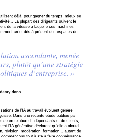
utilisent déjà, pour gagner du temps, mieux se
tivité... La plupart des dirigeants suivent le
tent de la vitesse à laquelle ces machines
 Comment créer dès à présent des espaces de
olution ascendante, menée
eurs, plutôt qu’une stratégie
olitiques d’entreprise. »
ademy dans
lisations de l’IA au travail évoluent génère
ngoisse. Dans une récente étude publiée par
ise en relation d’indépendants et de clients,
ent l’IA générative déclarent qu’elle a alourdi
ion, révision, modération, formation… autant de
 commençons tout juste à faire connaissance