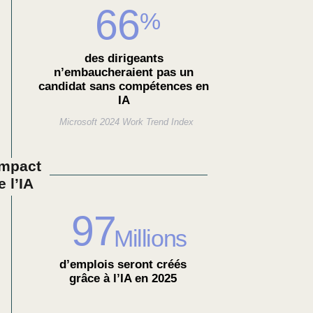
66
%
des dirigeants
n’embaucheraient pas un
candidat sans compétences en
IA
Microsoft 2024 Work Trend Index
impact
e l’IA
97
Millions
d’emplois seront créés
grâce à l’IA en 2025