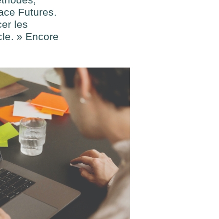
ace Futures.
cer les
cle. » Encore