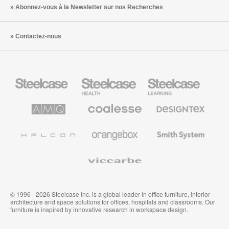
Abonnez-vous à la Newsletter sur nos Recherches
Contactez-nous
Steelcase
Steelcase
Steelcase
Health
Mobilier
pour
le
AMQ
Coalesse
Designtex
secteur
Solutions
Mobilier
Textiles
de
de
et
l’Education
Bureau
Revêtements
Halcon
Orangebox
Smith
Premium
Muraux
System
Viccarbe
© 1996 - 2026 Steelcase Inc. is a global leader in office furniture, interior
architecture and space solutions for offices, hospitals and classrooms. Our
furniture is inspired by innovative research in workspace design.