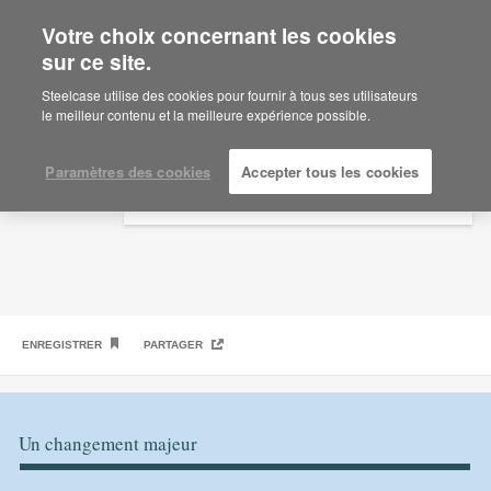
Votre choix concernant les cookies
×
Are you in United States?
sur ce site.
L’urgence du bien-être
Would you like to see Products we sell in
Steelcase utilise des cookies pour fournir à tous ses utilisateurs
your region?
le meilleur contenu et la meilleure expérience possible.
Americas
English
Paramètres des cookies
Accepter tous les cookies
Español
ENREGISTRER
PARTAGER
Un changement majeur