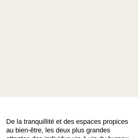
exigeant d’eux une plus grande présence
au bureau, au prix parfois d’une relative
perte d’autonomie. Pour supprimer ces
obstacles, les employeurs peuvent créer
une palette d’espaces et d’expériences.
En y entrant, les employés doivent sentir
que leurs besoins et leurs préférences
sont pris en compte, et qu’ils vont trouver
le type d’espace qui leur permet de donner
le meilleur d’eux-mêmes.
De la tranquillité et des espaces propices
au bien-être, les deux plus grandes