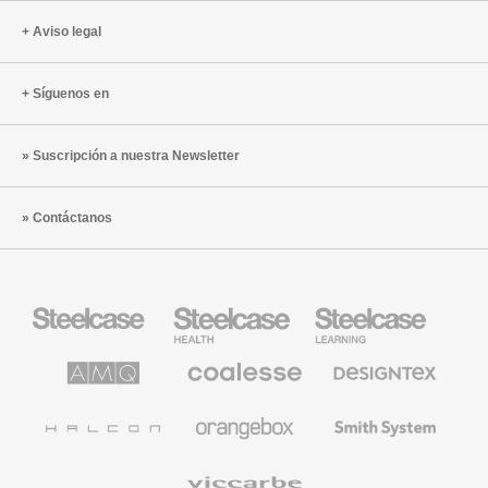
Aviso legal
Síguenos en
Suscripción a nuestra Newsletter
Contáctanos
Mobiliario
Mobiliario
Mobiliario
Steelcase
para
para
sanidad
educación
de
de
AMQ
Mobiliario
Textiles
Steelcase
Steelcase
Solutions
premium
de
de
Designtex
Coalesse
Halcon
Orangebox
Smith
System
Viccarbe