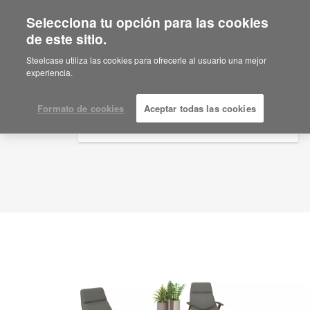
Selecciona tu opción para las cookies
×
Are you in United States?
de este sitio.
Idea de planificación
ID: YY2ST7KX
Would you like to see Products we sell in
Steelcase utiliza las cookies para ofrecerle al usuario una mejor
your region?
experiencia.
Americas
English
Formato de cookies
Aceptar todas las cookies
Español