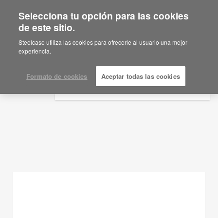
Selecciona tu opción para las cookies
×
Are you in United States?
de este sitio.
Ideas de planificación
Would you like to see Products we sell in
Steelcase utiliza las cookies para ofrecerle al usuario una mejor
your region?
experiencia.
MOSTRAR FILTROS
Americas
English
Formato de cookies
Aceptar todas las cookies
Español