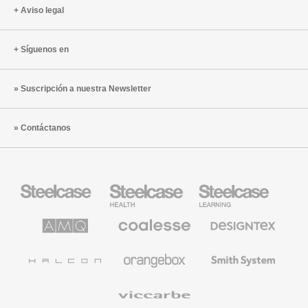
Aviso legal
Síguenos en
Suscripción a nuestra Newsletter
Contáctanos
Mobiliario
Mobiliario
Mobiliario
Steelcase
para
para
sanidad
educación
de
de
AMQ
Mobiliario
Textiles
Steelcase
Steelcase
Solutions
premium
de
de
Designtex
Coalesse
Halcon
Orangebox
Smith
System
Viccarbe