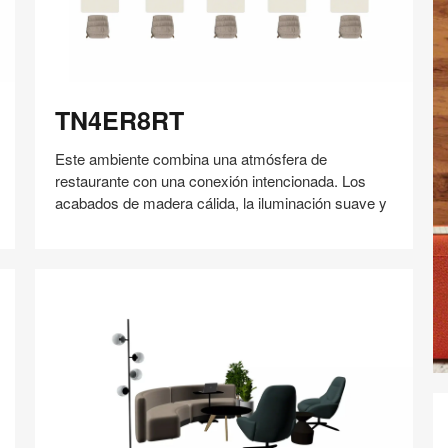
TN4ER8RT
TN4ER8RT
Este ambiente combina una atmósfera de
restaurante con una conexión intencionada. Los
acabados de madera cálida, la iluminación suave y
Compartir
Compartir
Compartir
Compartir
Compartir
Guardar
en
en
en
en
Facebook
Twitter
Pinterest
Linked-
in
Bo
In
S