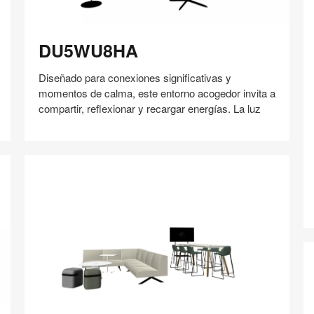
3
DU5WU8HA
DU5WU8HA
Diseñado para conexiones significativas y
momentos de calma, este entorno acogedor invita a
compartir, reflexionar y recargar energías. La luz
B
Compartir
Compartir
Compartir
Compartir
Compartir
Guardar
en
en
en
en
Facebook
Twitter
Pinterest
Linked-
in
RW9CS8AA