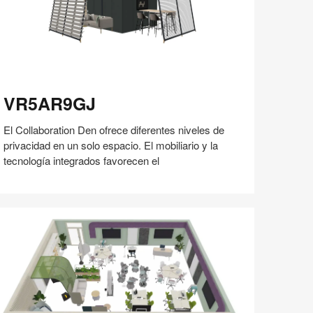
R5AR9GJ
VR5AR9GJ
El Collaboration Den ofrece diferentes niveles de
privacidad en un solo espacio. El mobiliario y la
tecnología integrados favorecen el
Compartir
Compartir
Compartir
Compartir
Compartir
Guardar
en
en
en
en
Facebook
Twitter
Pinterest
Linked-
in