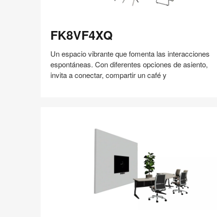
FK8VF4XQ
FK8VF4XQ
Un espacio vibrante que fomenta las interacciones
espontáneas. Con diferentes opciones de asiento,
invita a conectar, compartir un café y
Compartir
Compartir
Compartir
Compartir
Compartir
Guardar
en
en
en
en
Facebook
Twitter
Pinterest
Linked-
in
TZ4UN7ZN