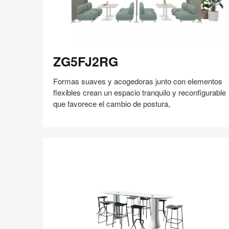
ZG5FJ2RG
ZG5FJ2RG
Formas suaves y acogedoras junto con elementos
flexibles crean un espacio tranquilo y reconfigurable
que favorece el cambio de postura,
Compartir
Compartir
Compartir
Compartir
Compartir
Guardar
en
en
en
en
Facebook
Twitter
Pinterest
Linked-
in