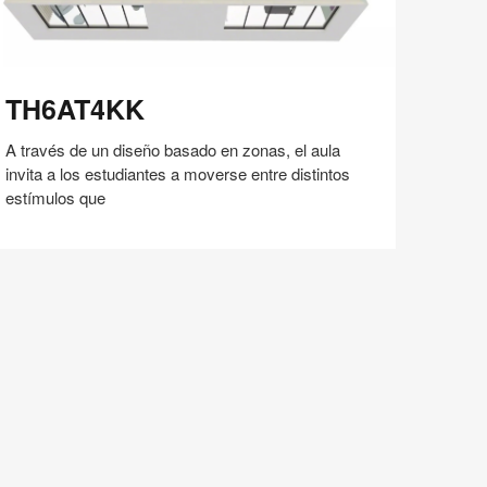
H6AT4KK
TH6AT4KK
A través de un diseño basado en zonas, el aula
invita a los estudiantes a moverse entre distintos
estímulos que
Compartir
Compartir
Compartir
Compartir
Compartir
Guardar
en
en
en
en
Facebook
Twitter
Pinterest
Linked-
in