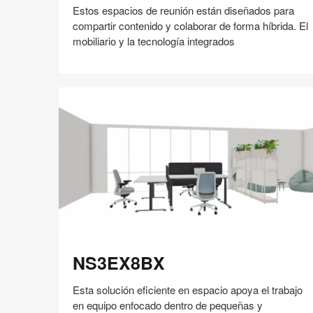
Estos espacios de reunión están diseñados para
compartir contenido y colaborar de forma híbrida. El
mobiliario y la tecnología integrados
Compartir
Compartir
Compartir
Compartir
Compartir
Guardar
en
en
en
en
Facebook
Twitter
Pinterest
Linked-
in
NS3EX8BX
NS3EX8BX
Esta solución eficiente en espacio apoya el trabajo
en equipo enfocado dentro de pequeñas y