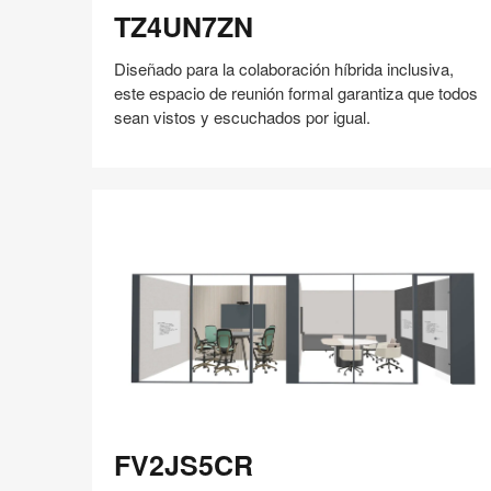
TZ4UN7ZN
Diseñado para la colaboración híbrida inclusiva,
este espacio de reunión formal garantiza que todos
sean vistos y escuchados por igual.
Compartir
Compartir
Compartir
Compartir
Compartir
Guardar
en
en
en
en
Facebook
Twitter
Pinterest
Linked-
in
FV2JS5CR
FV2JS5CR