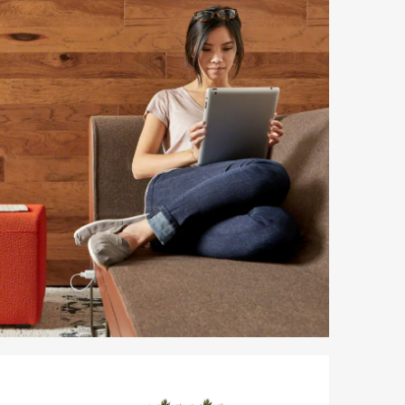
letín
formativo
teelcase