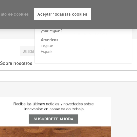
×
Are you in United States?
ato de cookies
Aceptar todas las cookies
Would you like to see Products we sell in
your region?
LOGIN / REGISTRARSE
Americas
English
Español
Sobre nosotros