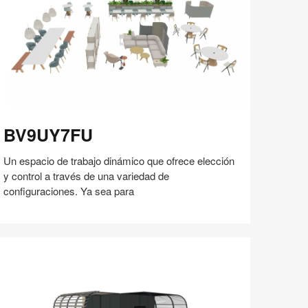
60
V9UY7FU
BV9UY7FU
Un espacio de trabajo dinámico que ofrece elección
y control a través de una variedad de
configuraciones. Ya sea para
Compartir
Compartir
Compartir
Compartir
Compartir
Guardar
en
en
en
en
Facebook
Twitter
Pinterest
Linked-
in