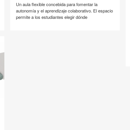
Un aula flexible concebida para fomentar la
autonomía y el aprendizaje colaborativo. El espacio
permite a los estudiantes elegir dónde
T
Compartir
Compartir
Compartir
Compartir
Compartir
Guardar
en
en
en
en
Facebook
Twitter
Pinterest
Linked-
in