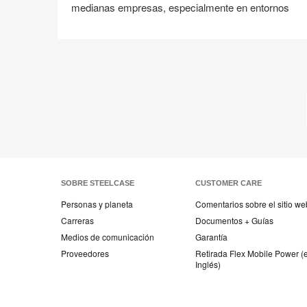
medianas empresas, especialmente en entornos
Compartir
Compartir
Compartir
Compartir
Compartir
Guardar
en
en
en
en
Facebook
Twitter
Pinterest
Linked-
in
SOBRE STEELCASE
CUSTOMER CARE
Personas y planeta
Comentarios sobre el sitio we
Carreras
Documentos + Guías
Medios de comunicación
Garantía
Proveedores
Retirada Flex Mobile Power (
Inglés)