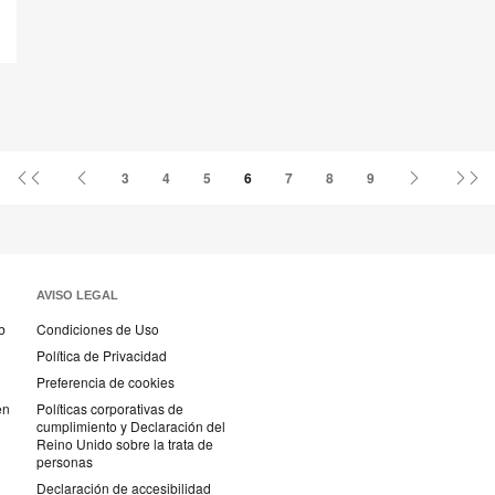
Primer
Página
Página
Úl
3
4
5
6
7
8
9
página
anterior
siguiente
pá
AVISO LEGAL
b
Condiciones de Uso
Política de Privacidad
Preferencia de cookies
en
Políticas corporativas de
cumplimiento y Declaración del
Reino Unido sobre la trata de
personas
Declaración de accesibilidad