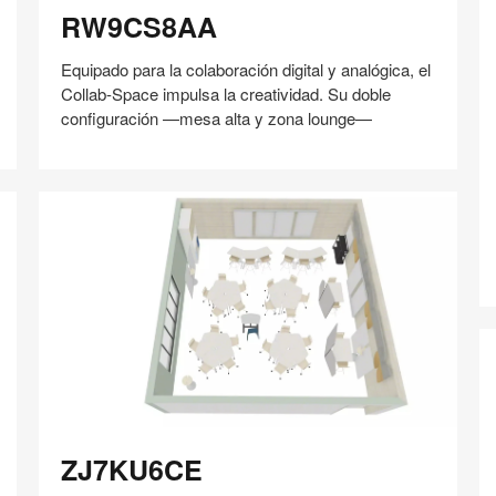
RW9CS8AA
Equipado para la colaboración digital y analógica, el
Collab-Space impulsa la creatividad. Su doble
configuración —mesa alta y zona lounge—
V
Compartir
Compartir
Compartir
Compartir
Compartir
Guardar
en
en
en
en
Facebook
Twitter
Pinterest
Linked-
in
ZJ7KU6CE
ZJ7KU6CE