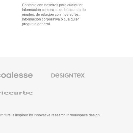
Contacte con nosotros para cualquier
información comercial, de búsqueda de
empleo, de relación con inversores,
información corporativa o cualquier
pregunta general.
io
Textiles
m
de
Designtex
se
e
furniture is inspired by innovative research in workspace design.