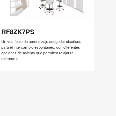
F8ZK7PS
RF8ZK7PS
Un vestíbulo de aprendizaje acogedor diseñado
para el intercambio espontáneo, con diferentes
opciones de asiento que permiten relajarse,
retirarse o
Compartir
Compartir
Compartir
Compartir
Compartir
Guardar
en
en
en
en
Facebook
Twitter
Pinterest
Linked-
in