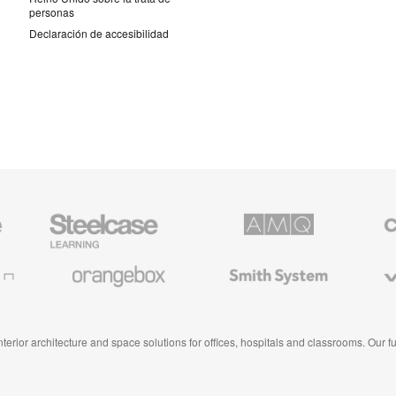
personas
Declaración de accesibilidad
Mobiliario
AMQ
Mobiliar
para
Solutions
premiu
educación
de
de
Coales
Orangebox
Smith
Viccarb
Steelcase
System
 interior architecture and space solutions for offices, hospitals and classrooms. Our 