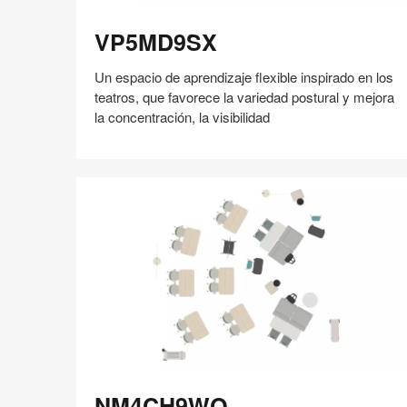
VP5MD9SX
VP5MD9SX
Un espacio de aprendizaje flexible inspirado en los
teatros, que favorece la variedad postural y mejora
la concentración, la visibilidad
Compartir
Compartir
Compartir
Compartir
Compartir
Guardar
en
en
en
en
Facebook
Twitter
Pinterest
Linked-
in
NM4CH9WQ
NM4CH9WQ