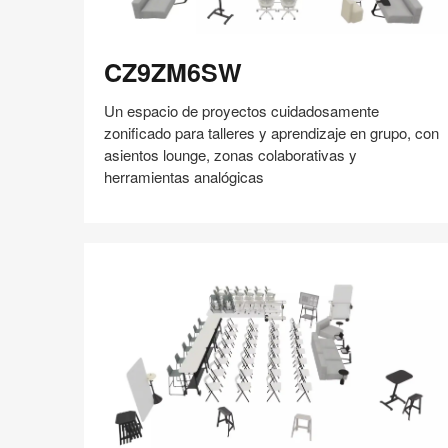
CZ9ZM6SW
CZ9ZM6SW
Un espacio de proyectos cuidadosamente
zonificado para talleres y aprendizaje en grupo, con
asientos lounge, zonas colaborativas y
herramientas analógicas
Compartir
Compartir
Compartir
Compartir
Compartir
Guardar
en
en
en
en
Facebook
Twitter
Pinterest
Linked-
in