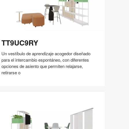
T9UC9RY
TT9UC9RY
Un vestíbulo de aprendizaje acogedor diseñado
para el intercambio espontáneo, con diferentes
opciones de asiento que permiten relajarse,
retirarse o
Compartir
Compartir
Compartir
Compartir
Compartir
Guardar
en
en
en
en
Facebook
Twitter
Pinterest
Linked-
in