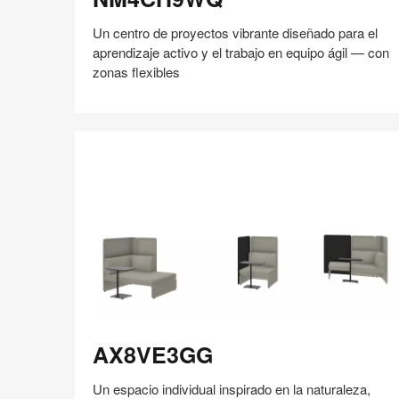
Un centro de proyectos vibrante diseñado para el
aprendizaje activo y el trabajo en equipo ágil — con
zonas flexibles
Compartir
Compartir
Compartir
Compartir
Compartir
Guardar
en
en
en
en
Facebook
Twitter
Pinterest
Linked-
in
AX8VE3GG
AX8VE3GG
Un espacio individual inspirado en la naturaleza,