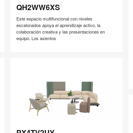
QH2WW6XS
Este espacio multifuncional con niveles
escalonados apoya el aprendizaje activo, la
colaboración creativa y las presentaciones en
T
equipo. Los asientos
Compartir
Compartir
Compartir
Compartir
Compartir
Guardar
en
en
en
en
Facebook
Twitter
Pinterest
Linked-
in
PX4TV2UY
PX4TV2UY