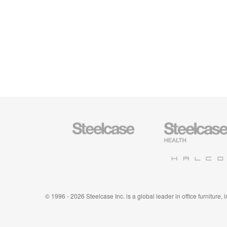
Mobiliario
Mobiliario
Steelcase
para
sanidad
de
Halcon
Steelcase
© 1996 - 2026 Steelcase Inc. is a global leader in office furniture,