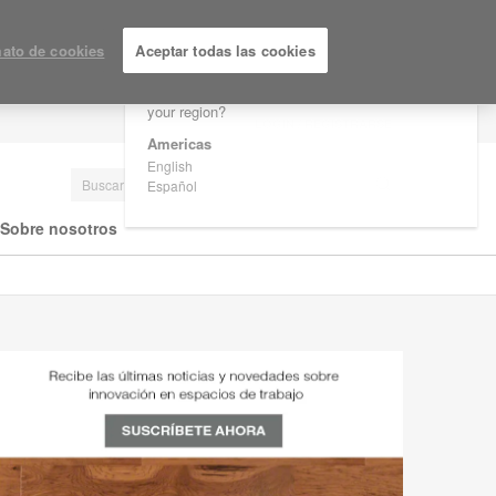
×
Are you in United States?
ato de cookies
Aceptar todas las cookies
Would you like to see Products we sell in
your region?
LOGIN / REGISTRARSE
Americas
English
Español
Sobre nosotros