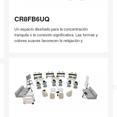
3
CR8FB6UQ
CR8FB6UQ
Un espacio diseñado para la concentración
tranquila o la conexión significativa. Las formas y
colores suaves favorecen la relajación y
H
Compartir
Compartir
Compartir
Compartir
Compartir
Guardar
en
en
en
en
Facebook
Twitter
Pinterest
Linked-
in
QH2WW6XS