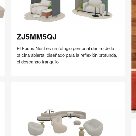
ZJ5MM5QJ
ZJ5MM5QJ
El Focus Nest es un refugio personal dentro de la
oficina abierta, diseñado para la reflexión profunda,
el descanso tranquilo
Compartir
Compartir
Compartir
Compartir
Compartir
Guardar
en
en
en
en
Facebook
Twitter
Pinterest
Linked-
in
Bo
In
S