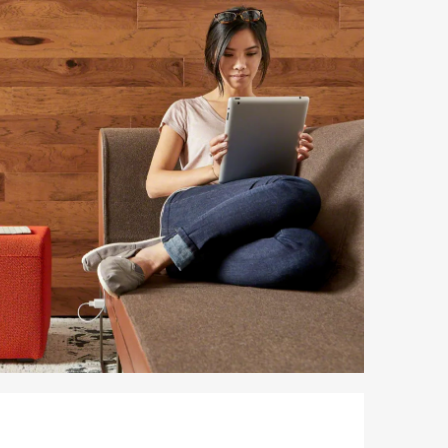
letín
formativo
teelcase