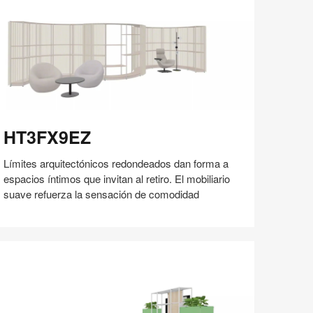
60
T3FX9EZ
HT3FX9EZ
Límites arquitectónicos redondeados dan forma a
espacios íntimos que invitan al retiro. El mobiliario
suave refuerza la sensación de comodidad
Compartir
Compartir
Compartir
Compartir
Compartir
Guardar
en
en
en
en
Facebook
Twitter
Pinterest
Linked-
in