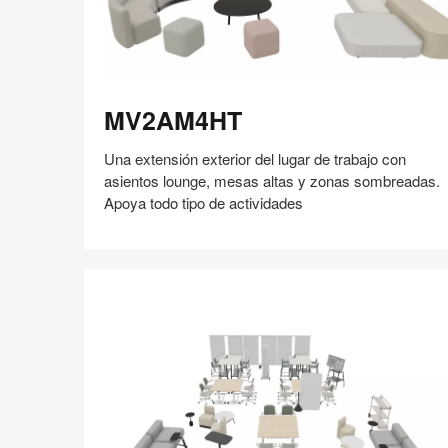
MV2AM4HT
MV2AM4HT
Una extensión exterior del lugar de trabajo con
asientos lounge, mesas altas y zonas sombreadas.
Apoya todo tipo de actividades
Compartir
Compartir
Compartir
Compartir
Compartir
Guardar
en
en
en
en
Facebook
Twitter
Pinterest
Linked-
in