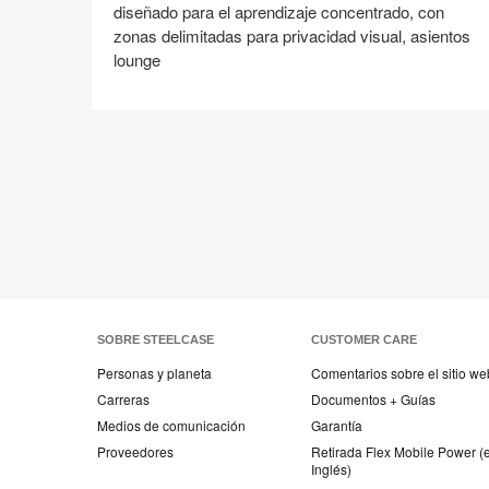
diseñado para el aprendizaje concentrado, con
zonas delimitadas para privacidad visual, asientos
lounge
Compartir
Compartir
Compartir
Compartir
Compartir
Guardar
en
en
en
en
Facebook
Twitter
Pinterest
Linked-
in
SOBRE STEELCASE
CUSTOMER CARE
Personas y planeta
Comentarios sobre el sitio we
Carreras
Documentos + Guías
Medios de comunicación
Garantía
Proveedores
Retirada Flex Mobile Power (
Inglés)