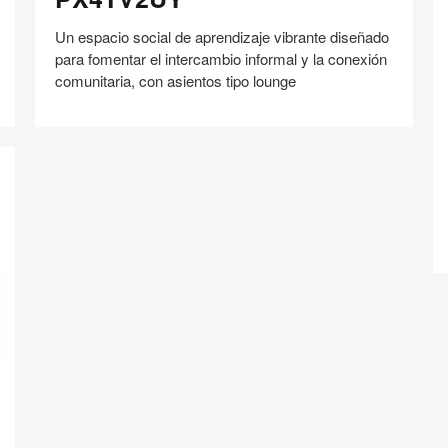
Un espacio social de aprendizaje vibrante diseñado
para fomentar el intercambio informal y la conexión
comunitaria, con asientos tipo lounge
R
Compartir
Compartir
Compartir
Compartir
Compartir
Guardar
en
en
en
en
Facebook
Twitter
Pinterest
Linked-
in