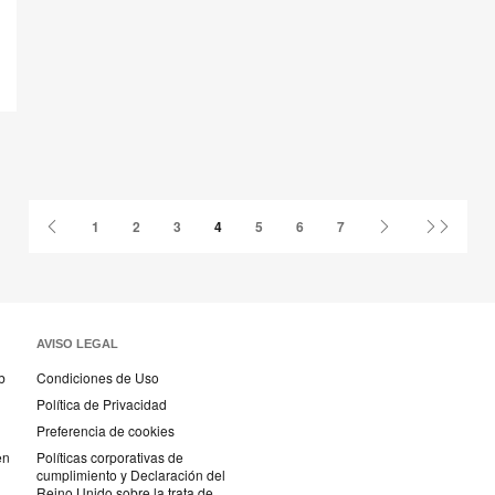
Página
Página
Última
1
2
3
4
5
6
7
anterior
siguiente
página
AVISO LEGAL
b
Condiciones de Uso
Política de Privacidad
Preferencia de cookies
en
Políticas corporativas de
cumplimiento y Declaración del
Reino Unido sobre la trata de