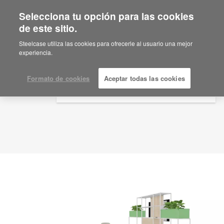
Selecciona tu opción para las cookies
×
Are you in United States?
de este sitio.
Idea de planificación
ID: TT9UC9RY
Would you like to see Products we sell in
Steelcase utiliza las cookies para ofrecerle al usuario una mejor
your region?
experiencia.
Americas
English
Formato de cookies
Aceptar todas las cookies
Español