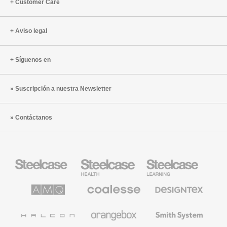
Customer Care
Aviso legal
Síguenos en
Suscripción a nuestra Newsletter
Contáctanos
Mobiliario
Mobiliario
Mobiliario
Steelcase
para
para
sanidad
educación
de
de
AMQ
Mobiliario
Textiles
Steelcase
Steelcase
Solutions
premium
de
de
Designtex
Coalesse
Halcon
Orangebox
Smith
System