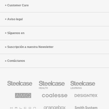
Customer Care
Aviso legal
Síguenos en
Suscripción a nuestra Newsletter
Contáctanos
Mobiliario
Mobiliario
Mobiliario
Steelcase
para
para
sanidad
educación
de
de
AMQ
Mobiliario
Textiles
Steelcase
Steelcase
Solutions
premium
de
de
Designtex
Coalesse
Halcon
Orangebox
Smith
System