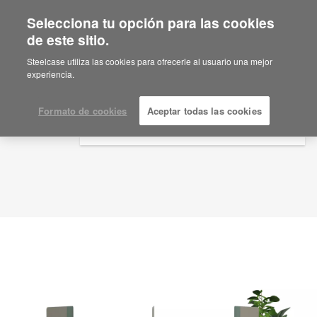
Selecciona tu opción para las cookies
×
Are you in United States?
de este sitio.
Idea de planificación
ID: ZG5FJ2RG
Would you like to see Products we sell in
Steelcase utiliza las cookies para ofrecerle al usuario una mejor
your region?
experiencia.
Americas
English
Formato de cookies
Aceptar todas las cookies
Español