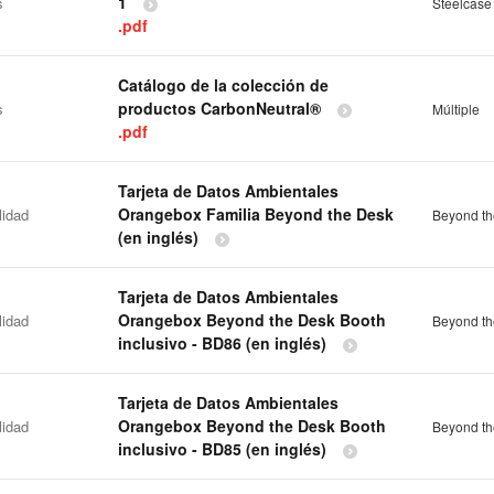
1
s
Steelcase
.pdf
Catálogo de la colección de
productos CarbonNeutral®
s
Múltiple
.pdf
Tarjeta de Datos Ambientales
Orangebox Familia Beyond the Desk
lidad
Beyond th
(en inglés)
Tarjeta de Datos Ambientales
Orangebox Beyond the Desk Booth
lidad
Beyond th
inclusivo - BD86 (en inglés)
Tarjeta de Datos Ambientales
Orangebox Beyond the Desk Booth
lidad
Beyond th
inclusivo - BD85 (en inglés)