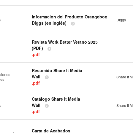
Informacion del Producto Orangebox
s
Diggs
Diggs (en inglés)
Revista Work Better Verano 2025
(PDF)
.pdf
Resumido Share It Media
ciones
Wall
Share It M
les
.pdf
Catálogo Share It Media
Wall
s
Share It M
.pdf
Carta de Acabados