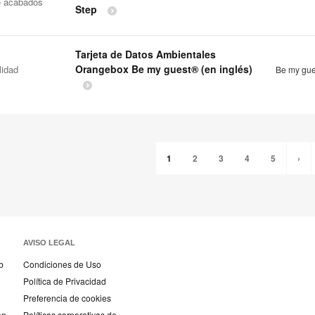
e acabados
Step
Tarjeta de Datos Ambientales
Orangebox Be my guest® (en inglés)
lidad
Be my gu
1
2
3
4
5
›
AVISO LEGAL
b
Condiciones de Uso
Política de Privacidad
Preferencia de cookies
en
Políticas corporativas de