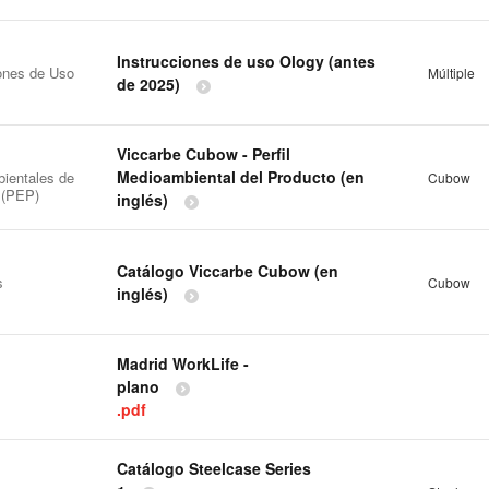
Instrucciones de uso Ology (antes
iones de Uso
Múltiple
de 2025)
Viccarbe Cubow - Perfil
Medioambiental del Producto (en
ientales de
Cubow
 (PEP)
inglés)
Catálogo Viccarbe Cubow (en
s
Cubow
inglés)
Madrid WorkLife -
plano
.pdf
Catálogo Steelcase Series