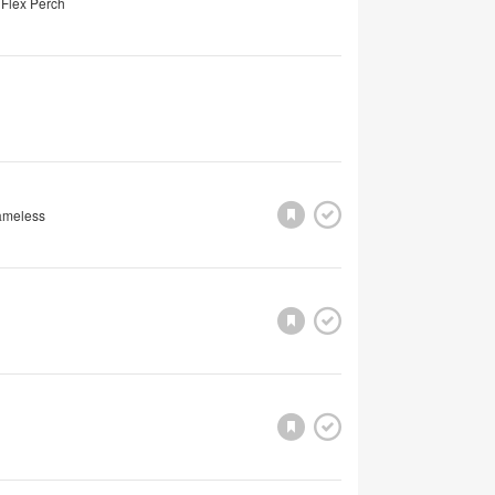
 Flex Perch
rameless