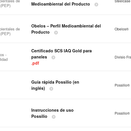
ientales de
Steelcase
Medioambiental del Producto
 (PEP)
Obelos – Perfil Medioambiental del
ientales de
Obelos®
Producto
 (PEP)
Certificado SCS IAQ Gold para
os -
paneles
Divisio F
lidad
.pdf
Guía rápida Possilio (en
Possilio®
inglés)
Instrucciones de uso
Possilio®
Possilio