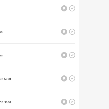
on
on
lón Seed
lón Seed