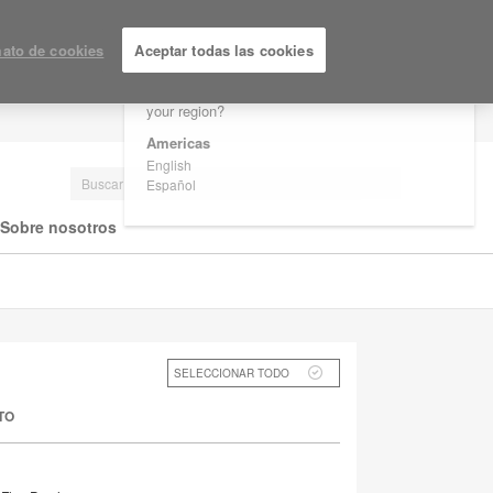
×
Are you in United States?
ato de cookies
Aceptar todas las cookies
Would you like to see Products we sell in
your region?
LOGIN / REGISTRARSE
Americas
English
Español
Sobre nosotros
SELECCIONAR TODO
TO