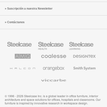
Suscripción a nuestra Newsletter
Contáctanos
Mobiliario
Mobiliario
Mobiliario
Steelcase
para
para
sanidad
educación
de
de
AMQ
Mobiliario
Textiles
Steelcase
Steelcase
Solutions
premium
de
de
Designtex
Coalesse
Halcon
Orangebox
Smith
System
Viccarbe
© 1996 - 2026 Steelcase Inc. is a global leader in office furniture, interior
architecture and space solutions for offices, hospitals and classrooms. Our
furniture is inspired by innovative research in workspace design.