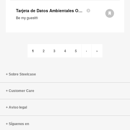
Tarjeta de Datos Ambientales Orangebox Be my guest® (en inglés)
Be my guest®
1
2
3
4
5
›
»
Sobre Steelcase
Customer Care
Aviso legal
Síguenos en