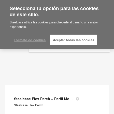
Selecciona tu opción para las cookies
×
Are you in United States?
de este sitio.
Documentos
Would you like to see Products we sell in
Steelcase utiliza las cookies para ofrecerle al usuario una mejor
your region?
experiencia.
MOSTRAR FILTROS
Americas
English
Formato de cookies
Aceptar todas las cookies
Español
Steelcase Flex Perch – Perfil Medioambiental del Producto
Steelcase Flex Perch