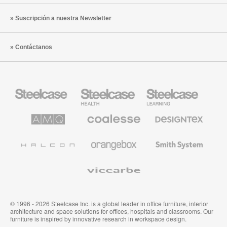
Suscripción a nuestra Newsletter
Contáctanos
Mobiliario
Mobiliario
Mobiliario
Steelcase
para
para
sanidad
educación
de
de
AMQ
Mobiliario
Textiles
Steelcase
Steelcase
Solutions
premium
de
de
Designtex
Coalesse
Halcon
Orangebox
Smith
System
Viccarbe
© 1996 - 2026 Steelcase Inc. is a global leader in office furniture, interior
architecture and space solutions for offices, hospitals and classrooms. Our
furniture is inspired by innovative research in workspace design.