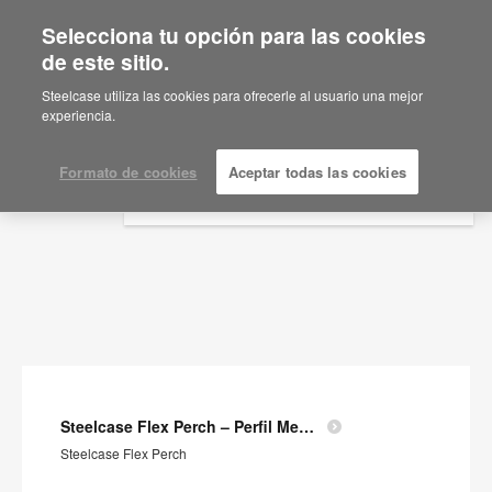
Selecciona tu opción para las cookies
×
Are you in United States?
de este sitio.
Documentos
Would you like to see Products we sell in
Steelcase utiliza las cookies para ofrecerle al usuario una mejor
your region?
experiencia.
MOSTRAR FILTROS
Americas
English
Formato de cookies
Aceptar todas las cookies
Español
Steelcase Flex Perch – Perfil Medioambiental del Producto
Steelcase Flex Perch