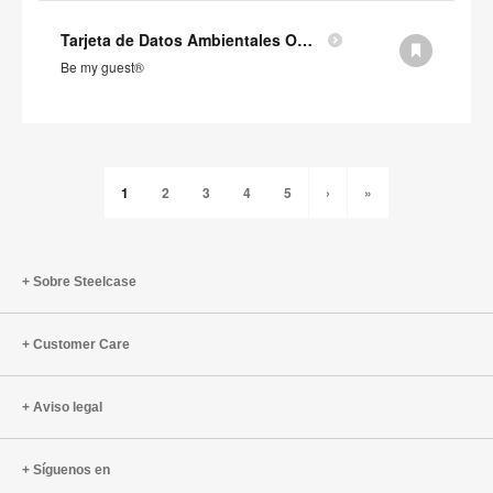
Tarjeta de Datos Ambientales Orangebox Be my guest® (en inglés)
Be my guest®
1
2
3
4
5
›
»
Sobre Steelcase
Customer Care
Aviso legal
Síguenos en