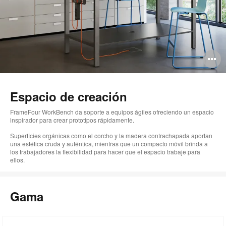
A
i
Espacio de creación
FrameFour WorkBench da soporte a equipos ágiles ofreciendo un espacio
inspirador para crear prototipos rápidamente.
Superficies orgánicas como el corcho y la madera contrachapada aportan
una estética cruda y auténtica, mientras que un compacto móvil brinda a
los trabajadores la flexibilidad para hacer que el espacio trabaje para
ellos.
Gama