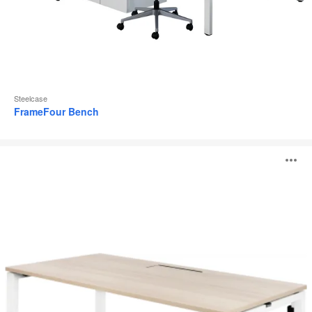
Steelcase
FrameFour Bench
Mesa
A
FrameFour
i