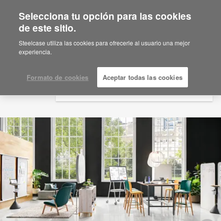
Selecciona tu opción para las cookies
×
Are you in United States?
de este sitio.
Would you like to see Products we sell in
Steelcase utiliza las cookies para ofrecerle al usuario una mejor
your region?
experiencia.
Americas
English
Formato de cookies
Aceptar todas las cookies
Español