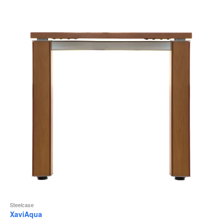
Steelcase
XaviAqua