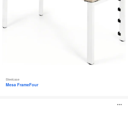
Steelcase
Mesa FrameFour
XaviAqua
A
i