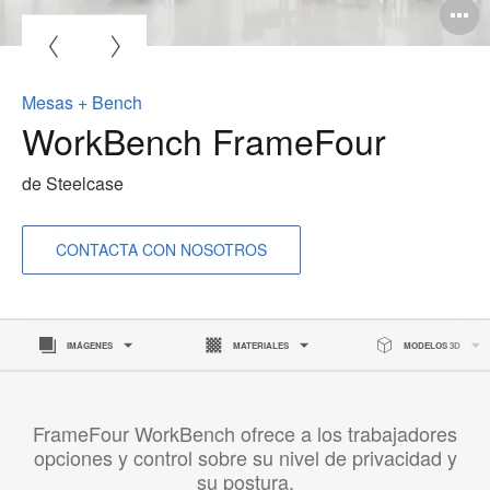
A
i
Mesas + Bench
WorkBench FrameFour
de Steelcase
CONTACTA CON NOSOTROS
IMÁGENES
MATERIALES
MODELOS 3D
FrameFour WorkBench ofrece a los trabajadores
opciones y control sobre su nivel de privacidad y
su postura.