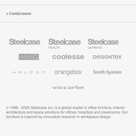
Contáctanos
Mobiliario
Mobiliario
Mobiliario
Steelcase
para
para
sanidad
educación
de
de
AMQ
Mobiliario
Textiles
Steelcase
Steelcase
Solutions
premium
de
de
Designtex
Coalesse
Halcon
Orangebox
Smith
System
Viccarbe
© 1996 - 2026 Steelcase Inc. is a global leader in office furniture, interior
architecture and space solutions for offices, hospitals and classrooms. Our
furniture is inspired by innovative research in workspace design.