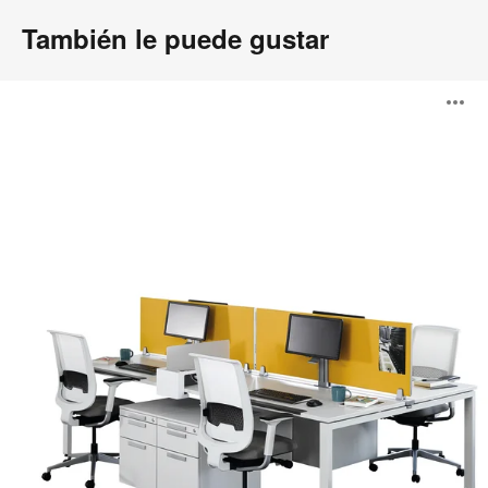
También le puede gustar
FrameFour
A
Bench
i