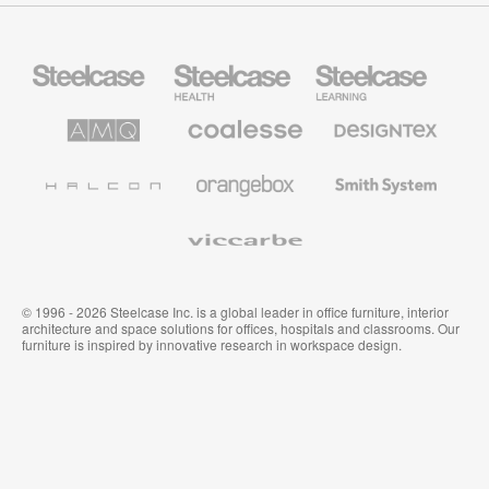
Mobiliario
Mobiliario
Mobiliario
Steelcase
para
para
sanidad
educación
de
de
AMQ
Mobiliario
Textiles
Steelcase
Steelcase
Solutions
premium
de
de
Designtex
Coalesse
Halcon
Orangebox
Smith
System
Viccarbe
© 1996 - 2026 Steelcase Inc. is a global leader in office furniture, interior
architecture and space solutions for offices, hospitals and classrooms. Our
furniture is inspired by innovative research in workspace design.