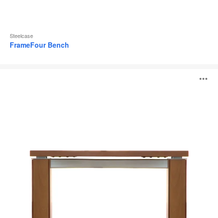
Steelcase
FrameFour Bench
XaviAqua
A
i