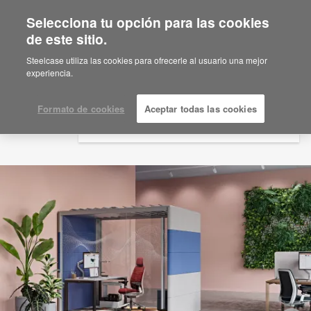
Selecciona tu opción para las cookies
×
Are you in United States?
de este sitio.
Would you like to see Products we sell in
Steelcase utiliza las cookies para ofrecerle al usuario una mejor
your region?
experiencia.
Americas
English
Formato de cookies
Aceptar todas las cookies
Español