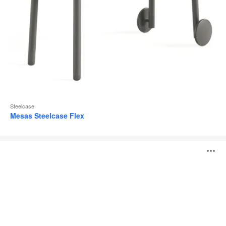
Steelcase
Mesas Steelcase Flex
Obelos®
A
i