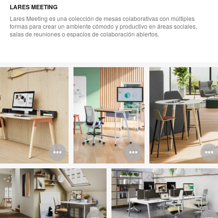
LARES MEETING
Lares Meeting es una colección de mesas colaborativas con múltiples
formas para crear un ambiente cómodo y productivo en áreas sociales,
salas de reuniones o espacios de colaboración abiertos.
Abrir
Abrir
A
imagen
imagen
i
Abrir
A