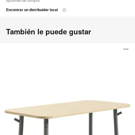
opciones de compra.
Encontrar un distribuidor local
También le puede gustar
Mesas
A
Steelcase
Flex
i