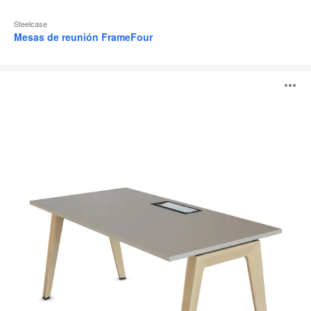
Steelcase
Mesas de reunión FrameFour
Mesa
A
Operativa
B-
Free
i