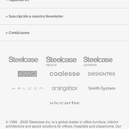
Suscripción a nuestra Newsletter
Contáctanos
Mobiliario
Mobiliario
Mobiliario
Steelcase
para
para
sanidad
educación
de
de
AMQ
Mobiliario
Textiles
Steelcase
Steelcase
Solutions
premium
de
de
Designtex
Coalesse
Halcon
Orangebox
Smith
System
Viccarbe
© 1996 - 2026 Steelcase Inc. is a global leader in office furniture, interior
architecture and space solutions for offices, hospitals and classrooms. Our