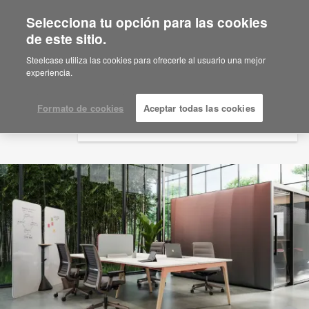
Selecciona tu opción para las cookies
×
Are you in United States?
de este sitio.
Would you like to see Products we sell in
Steelcase utiliza las cookies para ofrecerle al usuario una mejor
your region?
experiencia.
Americas
English
Formato de cookies
Aceptar todas las cookies
Español