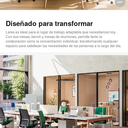
A
i
Diseñado para transformar
Lares es ideal para el lugar de trabajo adaptable que necesitamos hoy.
Con sus mesas, bench y mesas de reuniones, permite tanto la
colaboración como la concentración individual, transformando cualquier
espacio para satisfacer las necesidades de las personas a lo largo del día.